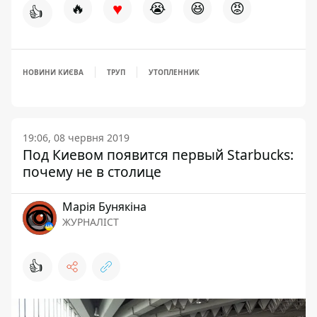
♥
🔥
😭
😆
😡
👍
НОВИНИ КИЄВА
ТРУП
УТОПЛЕННИК
19:06, 08 червня 2019
Под Киевом появится первый Starbuсks:
почему не в столице
Марія Бунякіна
ЖУРНАЛІСТ
👍