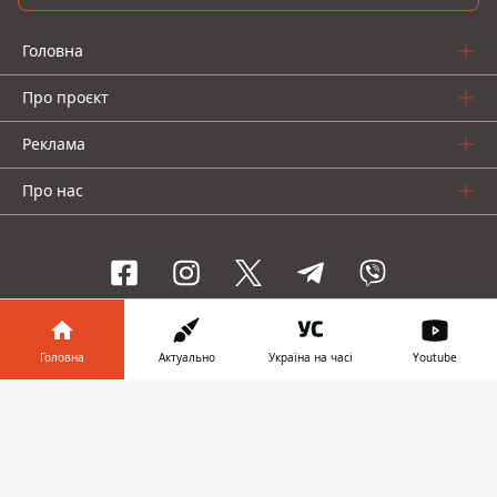
Головна
Про проєкт
Реклама
Про нас
Інформатор проекти
Головна
Актуально
Україна на часі
Youtube
Інформатор-Україна
Geek
Гроші
Авто
Інформатор у
Завантажити
телефоні
👉
© 2016-2026 Informator