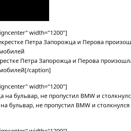
ligncenter" width="1200"]
рекрестке Петра Запорожца и Перова произошл
мобилей[/caption]
ligncenter" width="1200"]
 на бульвар, не пропустил BMW и столкнулся 
ligncenter" width="1200"]