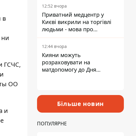
лікарні
12:52 вчора
Приватний медцентр у
 в
Києві викрили на торгівлі
людьми - мова про
сурогатне материнство
 ни
12:44 вчора
Кияни можуть
розраховувати на
и ГСЧС,
матдопомогу до Дня
 и
незалежності - кому її
сты ОО
дадуть
Більше новин
a и
ие
ПОПУЛЯРНЕ