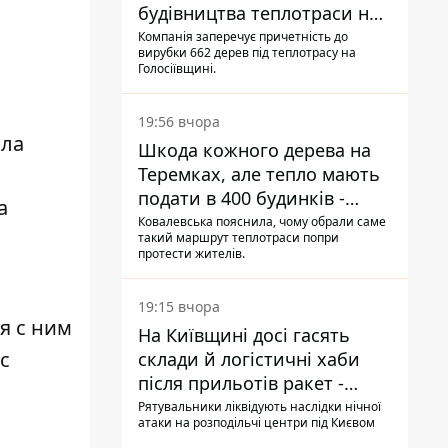
будівництва теплотраси на
Теремках
Компанія заперечує причетність до
вирубки 662 дерев під теплотрасу на
Голосіївщині.
19:56 вчора
Шкода кожного дерева на
Теремках, але тепло мають
подати в 400 будинків -
а
депутатка Київради
Ковалевська пояснила, чому обрали саме
такий маршрут теплотраси попри
протести жителів.
19:15 вчора
На Київщині досі гасять
с
склади й логістичні хаби
після прильотів ракет -
ДСНС
Рятувальники ліквідують наслідки нічної
атаки на розподільчі центри під Києвом