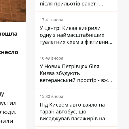
після прильотів ракет -
ДСНС
17:41 вчора
У центрі Києва викрили
изошла
одну з наймасштабніших
туалетних схем з фіктивним
будинком
снесло
16:49 вчора
У Нових Петрівцях біля
Києва збудують
ветеранський простір - вже
знайшли проєктанта
ну
15:30 вчора
пустил
Під Києвом авто взяло на
таран автобус, що
 люди.
висаджував пасажирів на
учили
зупинці - пасажирка в