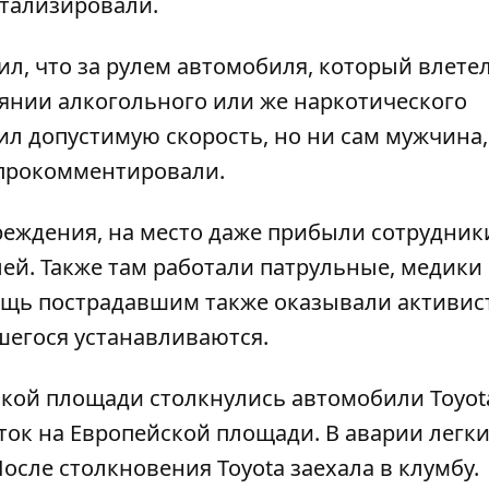
итализировали.
л, что за рулем автомобиля, который влетел
оянии алкогольного или же наркотического
ил допустимую скорость, но ни сам мужчина,
прокомментировали.
еждения, на место даже прибыли сотрудник
ей. Также там работали патрульные, медики
мощь пострадавшим также оказывали активи
шегося устанавливаются.
йской площади
столкнулись автомобили Toyot
ток на Европейской площади. В аварии легк
осле столкновения Toyota заехала в клумбу.