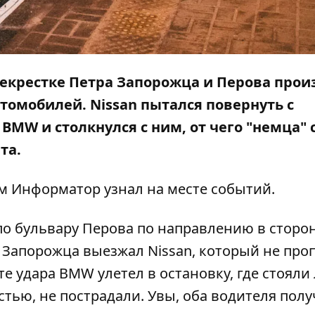
перекрестке Петра Запорожца и Перова про
втомобилей. Nissan пытался повернуть с
BMW и столкнулся с ним, от чего "немца" 
та.
ом
Информатор
узнал на месте событий.
по бульвару Перова по направлению в сторо
 Запорожца выезжал Nissan, который не про
те удара BMW улетел в остановку, где стояли
стью, не пострадали. Увы, оба водителя пол