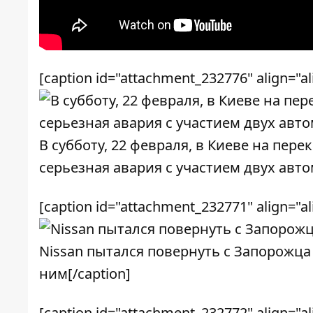
[caption id="attachment_232776" align="a
В субботу, 22 февраля, в Киеве на пе
серьезная авария с участием двух авто
[caption id="attachment_232771" align="a
Nissan пытался повернуть с Запорожца
ним[/caption]
[caption id="attachment_232772" align="a