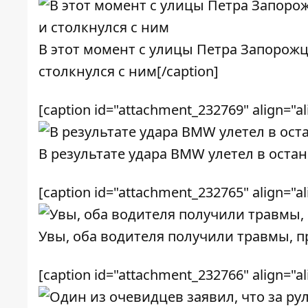
В этот момент с улицы Петра Запорожц
столкнулся с ним[/caption]
[caption id="attachment_232769" align="a
В результате удара BMW улетел в остано
[caption id="attachment_232765" align="a
Увы, оба водителя получили травмы, пр
[caption id="attachment_232766" align="a