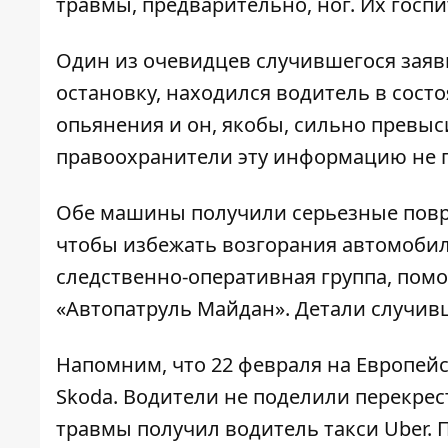
травмы, предварительно, ног. Их госп
Один из очевидцев случившегося заяви
остановку, находился водитель в сост
опьянения и он, якобы, сильно превыс
правоохранители эту информацию не 
Обе машины получили серьезные повр
чтобы избежать возгорания автомобил
следственно-оперативная группа, по
«Автопатруль Майдан». Детали случив
Напомним, что 22 февраля на Европе
Skoda
. Водители не поделили перекрес
травмы получил водитель такси Uber. П