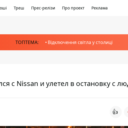
оші
Треш
Прес-релізи
Про проект
Реклама
ТОПТЕМА:
Відключення світла у столиці
я с Nissan и улетел в остановку с л
👍