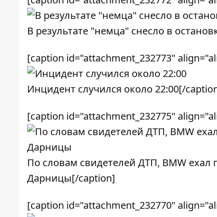
В результате "немца" снесло в останов
[caption id="attachment_232773" align="a
Инцидент случился около 22:00[/captio
[caption id="attachment_232775" align="a
По словам свидетелей ДТП, BMW ехал 
Дарницы[/caption]
[caption id="attachment_232770" align="a