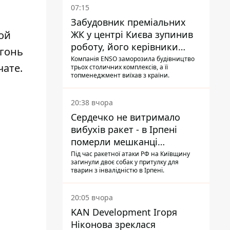
07:15
Забудовник преміальних
ЖК у центрі Києва зупинив
ой
роботу, його керівники
огонь
втекли з України - Bihus.info
Компанія ENSO заморозила будівництво
чате.
трьох столичних комплексів, а її
топменеджмент виїхав з країни.
20:38 вчора
Сердечко не витримало
вибухів ракет - в Ірпені
померли мешканці
притулку для собак з
Під час ракетної атаки РФ на Київщину
загинули двоє собак у притулку для
інвалідністю
тварин з інвалідністю в Ірпені.
20:05 вчора
KAN Development Ігоря
Ніконова зреклася