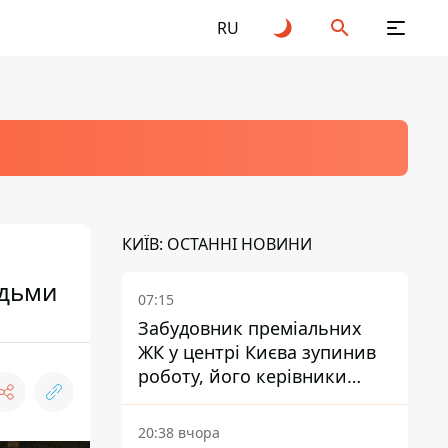
RU
КИЇВ: ОСТАННІ НОВИНИ
юдьми
07:15
Забудовник преміальних
ЖК у центрі Києва зупинив
роботу, його керівники
втекли з України - Bihus.info
20:38 вчора