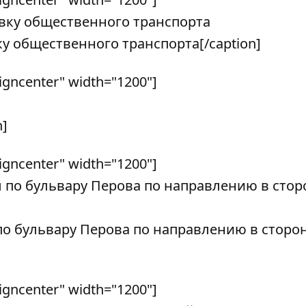
ку общественного транспорта[/caption]
ligncenter" width="1200"]
n]
ligncenter" width="1200"]
по бульвару Перова по направлению в сторо
ligncenter" width="1200"]