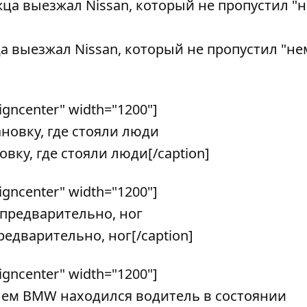
а выезжал Nissan, который не пропустил "не
ligncenter" width="1200"]
вку, где стояли люди[/caption]
ligncenter" width="1200"]
едварительно, ног[/caption]
ligncenter" width="1200"]