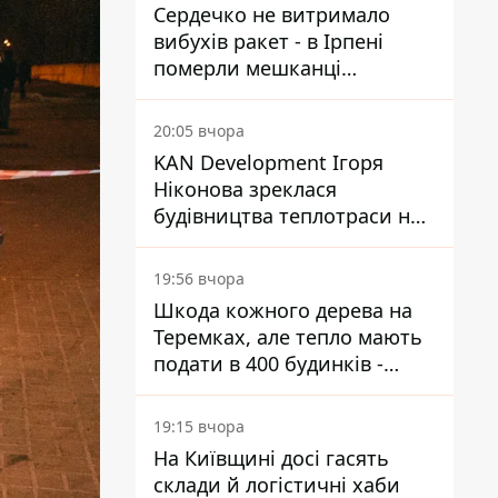
Сердечко не витримало
вибухів ракет - в Ірпені
померли мешканці
притулку для собак з
інвалідністю
20:05 вчора
KAN Development Ігоря
Ніконова зреклася
будівництва теплотраси на
Теремках
19:56 вчора
Шкода кожного дерева на
Теремках, але тепло мають
подати в 400 будинків -
депутатка Київради
19:15 вчора
На Київщині досі гасять
склади й логістичні хаби