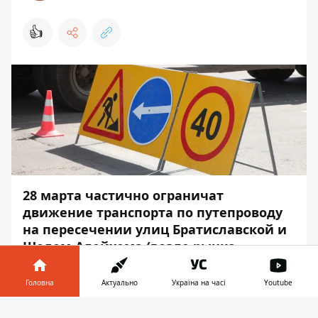
👍
28 марта частично ограничат
движение транспорта по путепроводу
на пересечении улиц Братиславской и
Шолом-Алейхема (возле рынка
«Юность»). Это связано с ремонтными
работами.
Головна
Актуально
Україна на часі
Youtube
Машинам запретят ездить по этому
Інформатор у