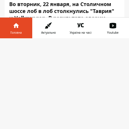
Во вторник, 22 января, на Столичном
шоссе лоб в лоб столкнулись "Таврия"
и Volkswagen. В результате аварии
погибли три человека.
Головна
Актуально
Україна на часі
Youtube
Погибшие - водители обоих
транспортных средств и пассажир
Інформатор у
Завантажити
"Таврии", все мужчины. Об этом
телефоні
👉
Информатор
сообщает, побывав на месте
трагедии.
Предварительно, "Таврия" ехала в сторону
Киева, а Volkswagen в обратном
направлении. Свидетели рассказывают,
что на момент ДТП пешеходам горел
зеленый свет на регулируемом переходе.
По одной из предварительных версий
аварии, не успев среагировать на сигнал
светофора, пытаясь затормозить, "Таврия"