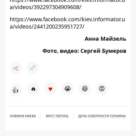
a/videos/392297304909608/
https://www.facebook.com/kiev.informator.u
a/videos/2441200235951727/
Анна Майзель
Фото, видео: Сергей Бумеров
♥
🔥
😭
😆
😡
👍
НОВИНИ КИЄВА
МОСТ ПАТОНА
ДЕНЬ СОБОРНОСТИ УКРАИНЫ