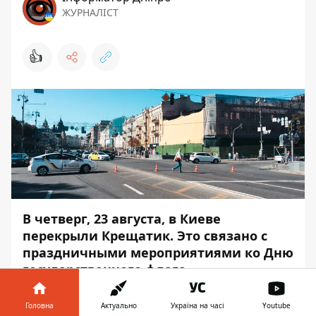
ЖУРНАЛІСТ
👍
В четверг, 23 августа, в Киеве
перекрыли Крещатик. Это связано с
праздничными мероприятиями ко Дню
государственного флага.
Крещатик перекрыли от улицы Богдана
Головна
Актуально
Україна на часі
Youtube
Хмельницкого до аллеи Героев Небесной