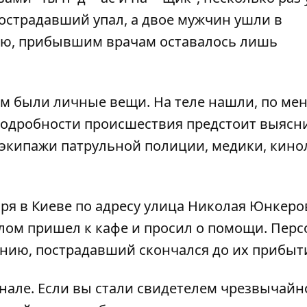
острадавший упал, а двое мужчин ушли в
ию, прибывшим врачам оставалось лишь
нем были личные вещи. На теле нашли, по м
подробности происшествия предстоит выясн
 экипажи патрульной полиции, медики, кино
аря в Киеве по адресу улица Николая Юнкеров
лом пришел к кафе и просил о помощи
. Пер
ению, пострадавший скончался до их прибыт
анале
. Если вы стали свидетелем чрезвычайн