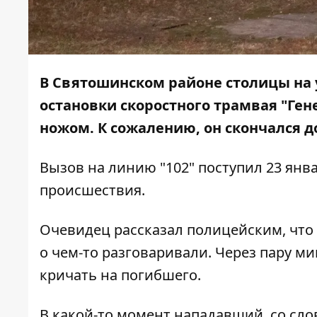
В Святошинском районе столицы на 
остановки скоростного трамвая "Ге
ножом. К сожалению, он скончался д
Вызов на линию "102" поступил 23 янва
происшествия.
Очевидец рассказал полицейским, что 
о чем-то разговаривали. Через пару м
кричать на погибшего.
В какой-то момент нападавший, со сло