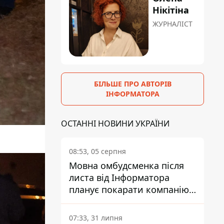
Нікітіна
ЖУРНАЛІСТ
БІЛЬШЕ ПРО АВТОРІВ
ІНФОРМАТОРА
ОСТАННІ НОВИНИ УКРАЇНИ
08:53, 05 серпня
Мовна омбудсменка після
листа від Інформатора
планує покарати компанію-
підрядника ПриватБанку
07:33, 31 липня