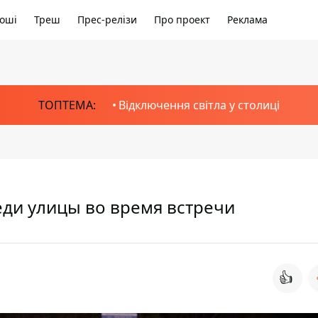
оші
Треш
Прес-релізи
Про проект
Реклама
ТОПТЕМА:
Відключення світла у столиці
еди улицы во время встречи
👍