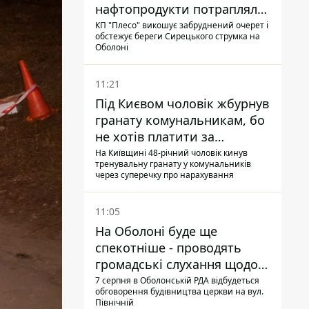
нафтопродукти потрапляли
до озер
КП "Плесо" викошує забруднений очерет і
обстежує береги Сирецького струмка на
Оболоні
11:21
Під Києвом чоловік жбурнув
гранату комунальникам, бо
не хотів платити за
квитанціями
На Київщині 48-річний чоловік кинув
тренувальну гранату у комунальників
через суперечку про нарахування
11:05
На Оболоні буде ще
спекотніше - проводять
громадські слухання щодо
храму УГКЦ на Північній
7 серпня в Оболонській РДА відбудеться
обговорення будівництва церкви на вул.
Північній