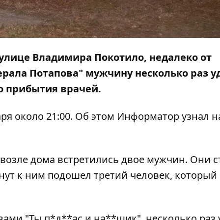
улице Владимира Покотило, недалеко от
нерала Потапова" мужчину несколько раз 
о прибытия врачей.
ря около 21:00. Об этом
Информатор
узнал н
возле дома встретились двое мужчин. Они с
инут к ним подошел третий человек, который
вами "Ты п*д**ас и на**щик", несколько раз