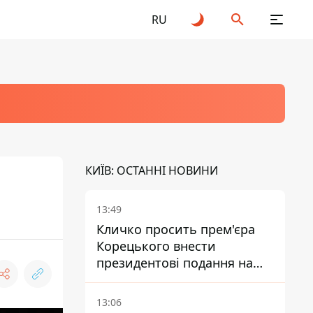
RU
КИЇВ: ОСТАННІ НОВИНИ
13:49
Кличко просить прем'єра
Корецького внести
президентові подання на
звільнення володаря
Троєщини Бахматова
13:06