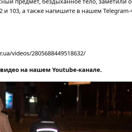
сный предмет, бездыханное тело, заметили 
2 и 103, а также напишите в нашем Telegram-
r.ua/videos/2805688449518632/
 видео на нашем
Youtube-канале
.