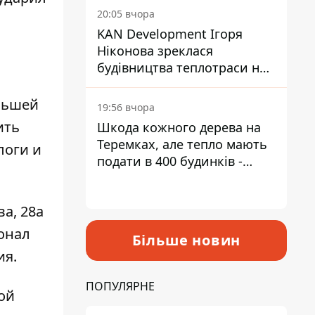
інвалідністю
20:05 вчора
KAN Development Ігоря
Ніконова зреклася
будівництва теплотраси на
Теремках
еньшей
19:56 вчора
ить
Шкода кожного дерева на
Теремках, але тепло мають
логи и
подати в 400 будинків -
депутатка Київради
а, 28а
сонал
Більше новин
ия.
ПОПУЛЯРНЕ
ой