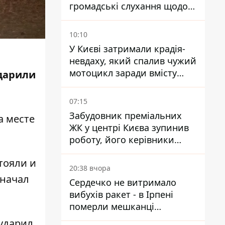
громадські слухання щодо
храму УГКЦ на Північній
10:10
У Києві затримали крадія-
невдаху, який спалив чужий
мотоцикл заради вмісту
ударили
багажника
07:15
Забудовник преміальних
а месте
ЖК у центрі Києва зупинив
роботу, його керівники
втекли з України - Bihus.info
тояли и
20:38 вчора
 начал
Сердечко не витримало
вибухів ракет - в Ірпені
померли мешканці
притулку для собак з
 ударил