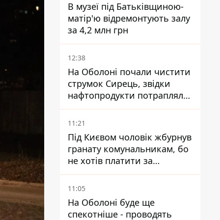
В музеї під Батьківщиною-
матір'ю відремонтують залу
за 4,2 млн грн
12:38
На Оболоні почали чистити
струмок Сирець, звідки
нафтопродукти потрапляли
до озер
11:21
Під Києвом чоловік жбурнув
гранату комунальникам, бо
не хотів платити за
квитанціями
11:05
На Оболоні буде ще
спекотніше - проводять