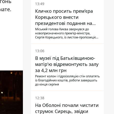
огонь
13:49
чате.
Кличко просить прем'єра
Корецького внести
президентові подання на
звільнення володаря
Міський голова Києва звернувся до
новопризначеного прем'єр-міністра,
Троєщини Бахматова
Сергія Корецького, із листом-пропозицією
щодо звільнення голови Деснянської РДА
Максима Бахматова
13:06
В музеї під Батьківщиною-
матір'ю відремонтують залу
за 4,2 млн грн
Ремонт колон і гідроізоляцію стін оплатять
із благодійних коштів, роботи завершать
до кінця серпня
12:38
На Оболоні почали чистити
струмок Сирець, звідки