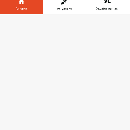
Присоединиться к нему можно
ЗДЕСЬ
.
Головна
Актуально
Україна на часі
Інформатор у
Завантажити
телефоні
👉
https://www.facebook.com/kiev.informator.u
a/videos/497607744517298/