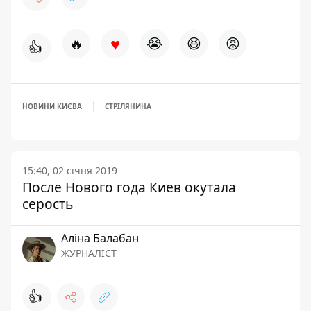
♥
🔥
😭
😆
😡
👍
НОВИНИ КИЄВА
СТРІЛЯНИНА
15:40, 02 січня 2019
После Нового года Киев окутала
серость
Аліна Балабан
ЖУРНАЛІСТ
👍