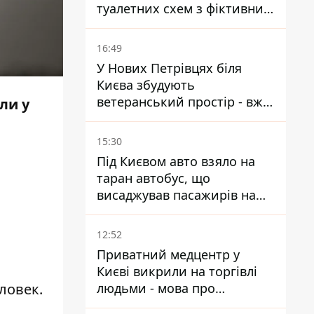
туалетних схем з фіктивним
будинком
16:49
У Нових Петрівцях біля
Києва збудують
ветеранський простір - вже
ли у
знайшли проєктанта
15:30
Під Києвом авто взяло на
таран автобус, що
висаджував пасажирів на
зупинці - пасажирка в
лікарні
12:52
Приватний медцентр у
Києві викрили на торгівлі
людьми - мова про
ловек.
сурогатне материнство