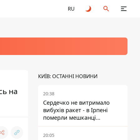
RU
КИЇВ: ОСТАННІ НОВИНИ
сь на
20:38
Сердечко не витримало
вибухів ракет - в Ірпені
померли мешканці
притулку для собак з
інвалідністю
20:05