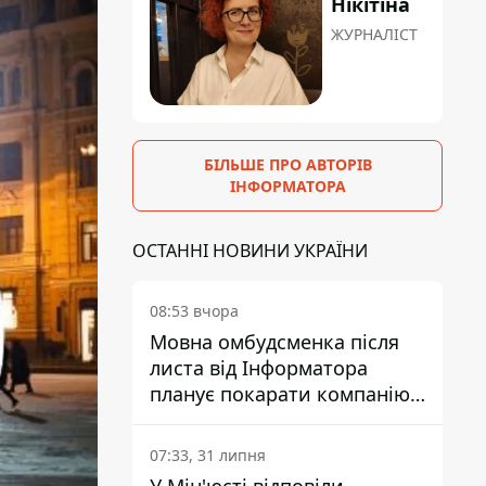
Нікітіна
ЖУРНАЛІСТ
БІЛЬШЕ ПРО АВТОРІВ
ІНФОРМАТОРА
ОСТАННІ НОВИНИ УКРАЇНИ
08:53 вчора
Мовна омбудсменка після
листа від Інформатора
планує покарати компанію-
підрядника ПриватБанку
07:33, 31 липня