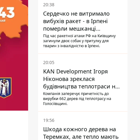
20:38
Сердечко не витримало
вибухів ракет - в Ірпені
померли мешканці
притулку для собак з
Під час ракетної атаки РФ на Київщину
загинули двоє собак у притулку для
інвалідністю
тварин з інвалідністю в Ірпені.
20:05
KAN Development Ігоря
Ніконова зреклася
будівництва теплотраси на
Теремках
Компанія заперечує причетність до
вирубки 662 дерев під теплотрасу на
Голосіївщині.
19:56
Шкода кожного дерева на
Теремках, але тепло мають