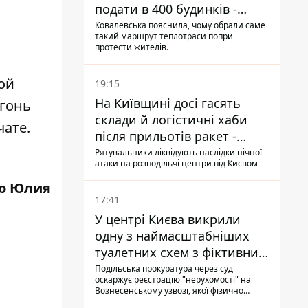
подати в 400 будинків -
и
депутатка Київради
Ковалевська пояснила, чому обрали саме
такий маршрут теплотраси попри
протести жителів.
ой
19:15
На Київщині досі гасять
огонь
склади й логістичні хаби
чате.
після прильотів ракет -
ДСНС
Рятувальники ліквідують наслідки нічної
атаки на розподільчі центри під Києвом
о Юлия
17:41
У центрі Києва викрили
одну з наймасштабніших
туалетних схем з фіктивним
будинком
Подільська прокуратура через суд
оскаржує реєстрацію "нерухомості" на
Вознесенському узвозі, якої фізично
ніколи не існувало: під неї, ймовірно,