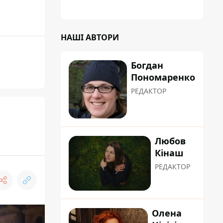
планували пізніше отримати "в
обслуговування" земельну ділянку
НАШІ АВТОРИ
Богдан
Пономаренко
РЕДАКТОР
Любов
Кінаш
РЕДАКТОР
Олена