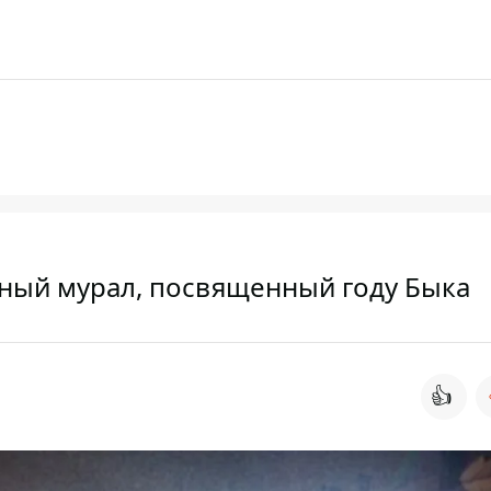
чный мурал, посвященный году Быка
👍