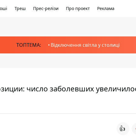
оші
Треш
Прес-релізи
Про проект
Реклама
ТОПТЕМА:
Відключення світла у столиці
озиции: число заболевших увеличило
👍