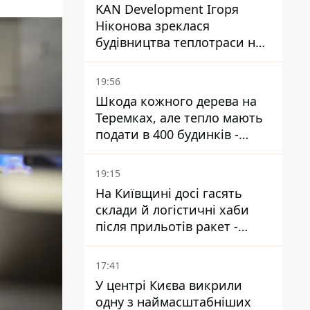
KAN Development Ігоря
Ніконова зреклася
будівництва теплотраси на
Теремках
19:56
Шкода кожного дерева на
Теремках, але тепло мають
подати в 400 будинків -
депутатка Київради
19:15
На Київщині досі гасять
склади й логістичні хаби
після прильотів ракет -
ДСНС
17:41
У центрі Києва викрили
одну з наймасштабніших