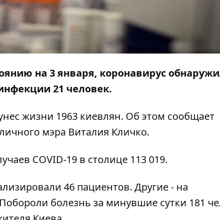
тоянию на 3 января, коронавирус обнаружи
инфекции 21 человек.
унес жизни 1963 киевлян. Об этом сообщает
личного мэра Виталия Кличко.
учаев COVID-19 в столице 113 019.
ализировали 46 пациентов. Другие - на
Побороли болезнь за минувшие сутки 181 че
жителя Киева.