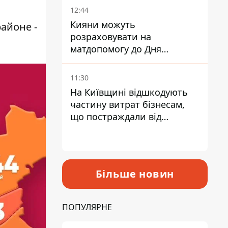
12:44
Кияни можуть
айоне -
розраховувати на
матдопомогу до Дня
незалежності - кому її
дадуть
11:30
На Київщині відшкодують
частину витрат бізнесам,
що постраждали від
прильотів ракет
Більше новин
ПОПУЛЯРНЕ