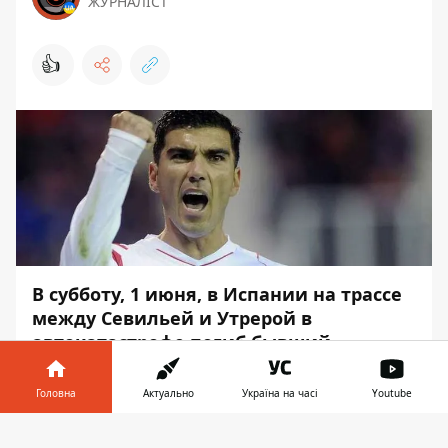
ЖУРНАЛІСТ
👍
В субботу, 1 июня, в Испании на трассе
между Севильей и Утрерой в
автокатастрофе погиб бывший
полузащитник сборной Испании Хосе
Антонио Рейес. По предварительной
Головна
Актуально
Україна на часі
Youtube
информации его машина слетела с
Інформатор у
дороги и загорелась. Рейесу было 35
Завантажити