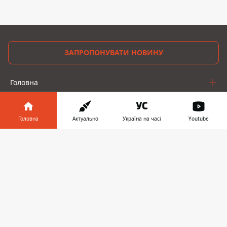
ЗАПРОПОНУВАТИ НОВИНУ
Головна
Про проєкт
Головна
Актуально
Україна на часі
Youtube
Реклама
Інформатор у
Завантажити
Про нас
телефоні
👉
Інформатор проекти