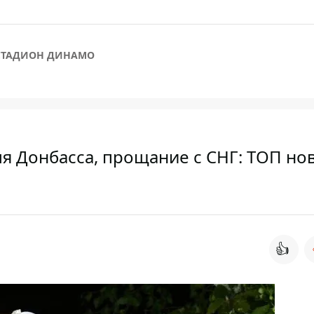
СТАДИОН ДИНАМО
ля Донбасса, прощание с СНГ: ТОП но
👍