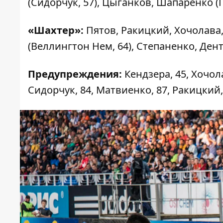
(Сидорчук, 57), Цыганков, Шапаренко (Г
«Шахтер»:
Пятов, Ракицкий, Хочолава,
(Веллингтон Нем, 64), Степаненко, Дент
Предупреждения:
Кендзера, 45, Хочола
Сидорчук, 84, Матвиенко, 87, Ракицкий, 