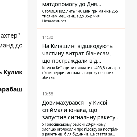
матдопомогу до Дня
незалежності - кому її
Столиця виділить 146 млн грн майже 255
тисячам мешканців до 35-річчя
дадуть
Незалежності
ахтер"
11:30
манд до
На Київщині відшкодують
частину витрат бізнесам,
що постраждали від
прильотів ракет
Комісія Київщини виплатить 403,8 тис. грн
ь Кулик
п'яти підприємствам за оцінку воєнних
збитків
Барабаш
10:58
Довимахувався - у Києві
спіймали юнака, що
запустив сигнальну ракету,
аби потішити дівчат
У Голосіївському районі 20-річному
хлопцю оголосили про підозру за постріли
з ракетниці біля будинків, це стаття за