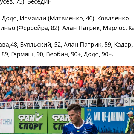
усев, 75), Беседин
 Додо, Исмаили (Матвиенко, 46), Коваленко
иньо (Феррейра, 82), Алан Патрик, Марлос, К
ва,48, Буяльский, 52, Алан Патрик, 59, Кадар, 
89, Гармаш, 90, Вербич, 90+, Додо, 90+.