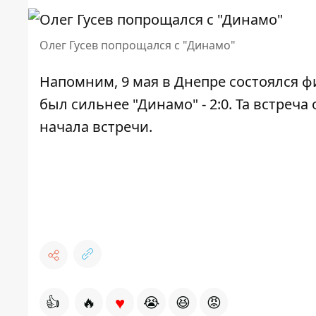
Олег Гусев попрощался с "Динамо"
Напомним, 9 мая в Днепре состоялся
ф
был сильнее "Динамо" - 2:0
. Та встреч
начала встречи.
♥
👍
🔥
😭
😆
😡