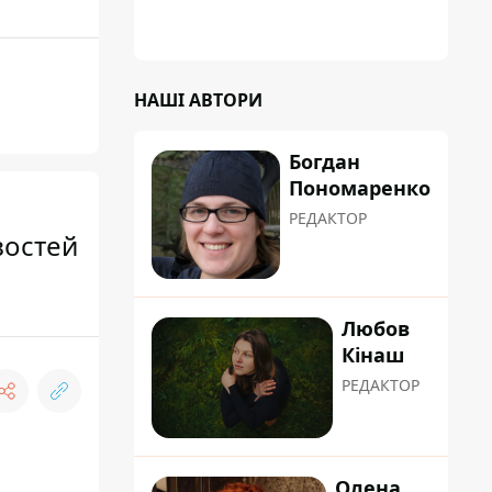
"хуліганку"
НАШІ АВТОРИ
Богдан
Пономаренко
РЕДАКТОР
востей
Любов
Кінаш
РЕДАКТОР
Олена