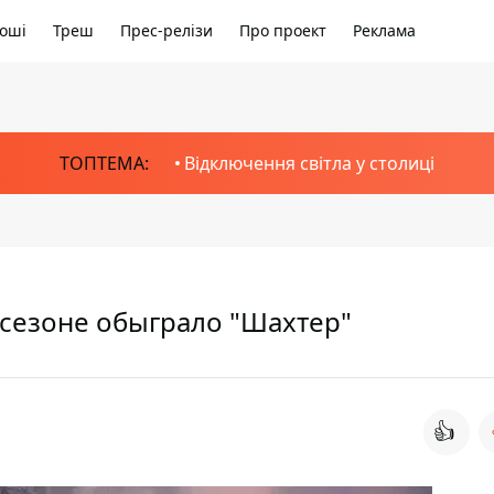
оші
Треш
Прес-релізи
Про проект
Реклама
ТОПТЕМА:
Відключення світла у столиці
в сезоне обыграло "Шахтер"
👍