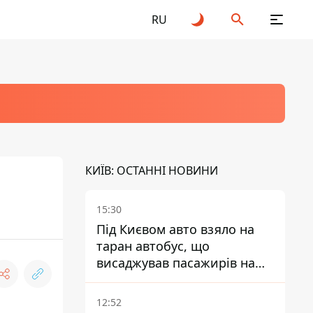
RU
КИЇВ: ОСТАННІ НОВИНИ
15:30
Під Києвом авто взяло на
таран автобус, що
висаджував пасажирів на
зупинці - пасажирка в
лікарні
12:52