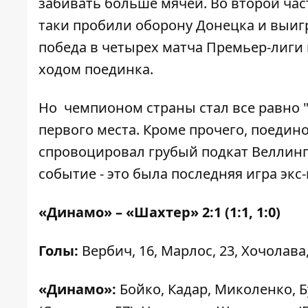
забивать больше мячей. Во второй ча
таки пробили оборону Донецка и выигра
победа в четырех матча Премьер-лиги
ходом поединка.
Но чемпионом страны стал все равно "Ш
первого места. Кроме прочего, поедин
спровоцировал грубый подкат Веллинг
событие - это была последняя игра экс
«Динамо» – «Шахтер» 2:1 (1:1, 1:0)
Голы:
Вербич, 16, Марлос, 23, Хочолава, 
«Динамо»:
Бойко, Кадар, Миколенко, Б