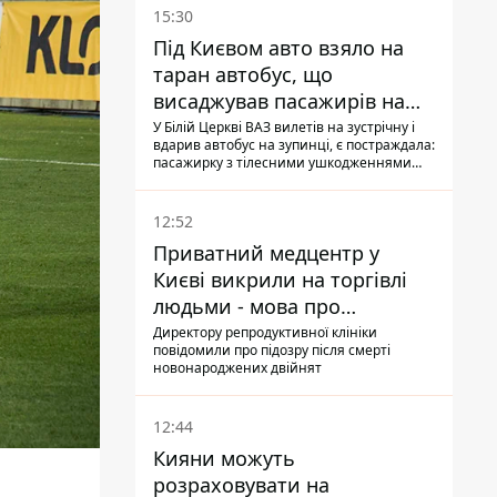
15:30
Під Києвом авто взяло на
таран автобус, що
висаджував пасажирів на
зупинці - пасажирка в
У Білій Церкві ВАЗ вилетів на зустрічну і
вдарив автобус на зупинці, є постраждала:
лікарні
пасажирку з тілесними ушкодженнями
забрали на "швидкій" до лікарні
12:52
Приватний медцентр у
Києві викрили на торгівлі
людьми - мова про
сурогатне материнство
Директору репродуктивної клініки
повідомили про підозру після смерті
новонароджених двійнят
12:44
Кияни можуть
розраховувати на