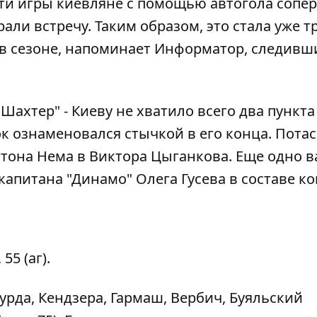
сти игры киевляне с помощью автогола сопе
ли встречу. Таким образом, это стала уже т
 в сезоне, напоминает
Информатор
, следивш
ахтер" - Киеву не хватило всего два пункта
ок ознаменовался стычкой в его конца. Пота
тона Нема в Виктора Цыганкова. Еще одно 
-капитана "Динамо" Олега Гусева в составе к
55 (аг).
урда, Кендзера, Гармаш, Вербич, Буяльский