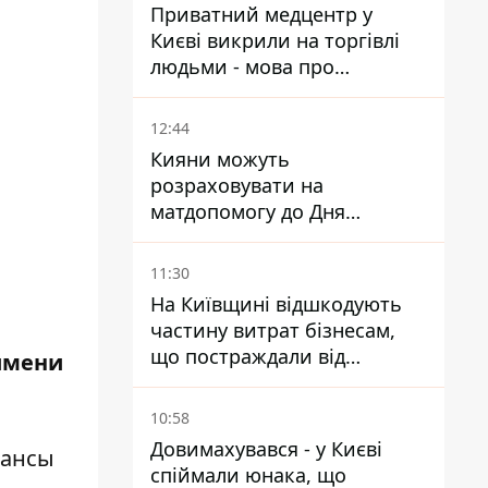
Приватний медцентр у
Києві викрили на торгівлі
людьми - мова про
сурогатне материнство
12:44
Кияни можуть
розраховувати на
матдопомогу до Дня
незалежності - кому її
дадуть
11:30
На Київщині відшкодують
частину витрат бізнесам,
що постраждали від
 имени
прильотів ракет
10:58
Довимахувався - у Києві
шансы
спіймали юнака, що