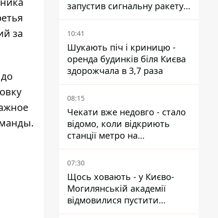
рника
запустив сигнальну ракету,
ретья
аби потішити дівчат
ий за
10:41
Шукають піч і криницю -
оренда будинків біля Києва
здорожчала в 3,7 раза
 до
совку
08:15
важное
Чекати вже недовго - стало
оманды.
відомо, коли відкриють
станції метро на
Виноградарі
07:30
Щось ховають - у Києво-
Могилянській академії
відмовилися пустити
комісію з охорони пам'яток