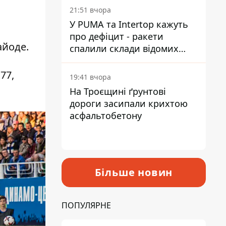
на територію
21:51 вчора
У PUMA та Intertop кажуть
про дефіцит - ракети
айоде.
спалили склади відомих
брендів
77,
19:41 вчора
На Троєщині ґрунтові
дороги засипали крихтою
асфальтобетону
Більше новин
ПОПУЛЯРНЕ