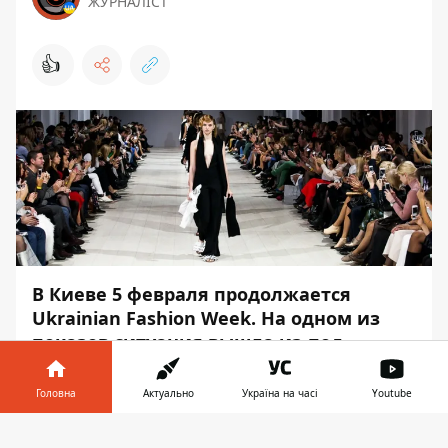
ЖУРНАЛІСТ
👍
В Киеве 5 февраля продолжается
Ukrainian Fashion Week. На одном из
показов ситуация вышла из-под
контроля.
Головна
Актуально
Україна на часі
Youtube
Ксения Шнайдер в рамках Недели моды
презентовала новую коллекцию. Из своего
Інформатор у
Завантажити