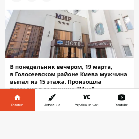
В понедельник вечером, 19 марта,
в Голосеевском районе Киева мужчина
выпал из 15 этажа. Произошла
трагедия в гостинице "Мир".
Мужчина упал на голову и разбился
Головна
Актуально
Україна на часі
Youtube
насмерть. Информация о происшествии
внесена в реестр, сейчас выясняют все
Інформатор у
Завантажити
обстоятельства и опрашивают
телефоні
👉
свидетелей. Данный инцидент
Информатору
подтвердили в пресс-службе