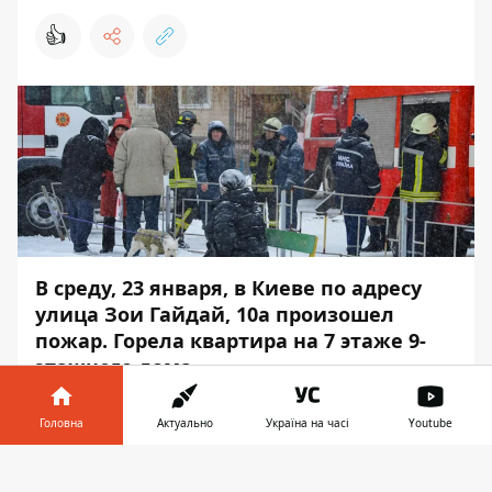
👍
В среду, 23 января, в Киеве по адресу
улица Зои Гайдай, 10а произошел
пожар. Горела квартира на 7 этаже 9-
этажного дома.
Вызов на линию 101 поступил в 10:17. Об
Головна
Актуально
Україна на часі
Youtube
этом сообщает
Информатор
со ссылкой на
пресс-службу ГСЧС Киева.
Інформатор у
Завантажити