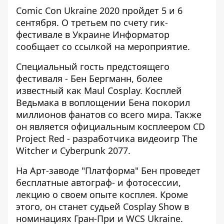
Comic Con Ukraine 2020 пройдет 5 и 6
сентября. О третьем по счету гик-
фестивале в Украине
Информатор
сообщает со ссылкой на
мероприятие
.
Специальный гость предстоящего
фестиваля - Бен Бергманн, более
известный как Maul Cosplay. Косплей
Ведьмака в воплощении Бена покорил
миллионов фанатов со всего мира. Также
он является официальным косплеером CD
Project Red - разработчика видеоигр The
Witcher и Cyberpunk 2077.
На Арт-заводе "Платформа" Бен проведет
бесплатные автограф- и фотосессии,
лекцию о своем опыте косплея. Кроме
этого, он станет судьей Cosplay Show в
номинациях Гран-При и WCS Ukraine.