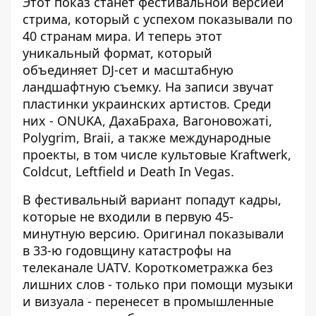
Этот показ станет фестивальной версией
стрима, который с успехом показывали по
40 странам мира. И теперь этот
уникальный формат, который
объединяет DJ-сет и масштабную
ландшафтную съемку. На записи звучат
пластинки украинских артистов. Среди
них - ONUKA, ДахаБраха, Вагоновожаті,
Polygrim, Braii, а также международные
проекты, в том числе культовые Kraftwerk,
Coldcut, Leftfield и Death In Vegas.
В фестивальный вариант попадут кадры,
которые не входили в первую 45-
минутную версию. Оригинал показывали
в 33-ю годовщину катастрофы на
телеканале UATV. Короткометражка без
лишних слов - только при помощи музыки
и визуала - перенесет в промышленные