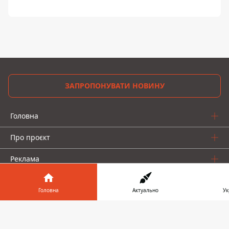
ЗАПРОПОНУВАТИ НОВИНУ
Головна
Про проєкт
Реклама
Про нас
Головна
Актуально
Ук
Інформатор у
Заван
телефоні
👉