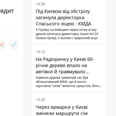
14:58
лядит
Під Києвом від обстрілу
загинула директорка
Спаського ліцею - КМДА
У Пухівці на Київщині через нічну атаку
дронів загинула директорка ліцею №124
Галина Кучер, її чоловік і трирічний онук
14:16
На Радіоринку у Києві 60-
річне дерево впало на
автівки й травмувало
людину - подробиці
Навколо дерева тривалий час був
облаштований МАФ, що й могло
підточити "сили" велетня: зрештою, його
коренева система не витримала, і стовбур
перекрив проїжджу частину вулиці
13:28
Через ярмарки у Києві
змінили маршрути сім