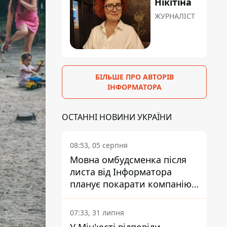
Нікітіна
ЖУРНАЛІСТ
БІЛЬШЕ ПРО АВТОРІВ
ІНФОРМАТОРА
ОСТАННІ НОВИНИ УКРАЇНИ
08:53, 05 серпня
Мовна омбудсменка після
листа від Інформатора
планує покарати компанію-
підрядника ПриватБанку
07:33, 31 липня