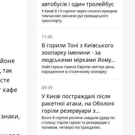
автобусів і один тролейбус
У Києві 8 і 9 серпня через сезонні ярмарки
тимчасово змінили рух громадського
транспорту
11:46
В горили Тоні з Київського
зоопарку іменини - за
людськими мірками йому
айоне
вже понад 90 років
Найстаріша горила Європи святкує день
 так
народження в столичному зоопарку
есте
09:39
т кафе
У Києві постраждалі після
ракетної атаки, на Оболоні
горіли резервуари з
 знаки,
паливом
Вночі 8 серпня росіяни завдали удару по
столиці: горіли гаражі та резервуари з
паливом, четверо постраждалих.