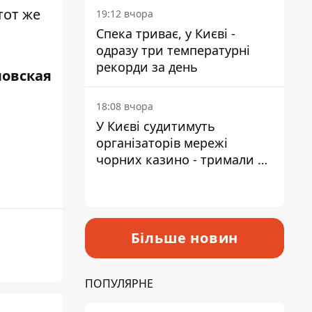
тот же
19:12 вчора
Спека триває, у Києві -
одразу три температурні
рекорди за день
ловская
18:08 вчора
У Києві судитимуть
організаторів мережі
чорних казино - тримали 39
закладів
Більше новин
ПОПУЛЯРНЕ