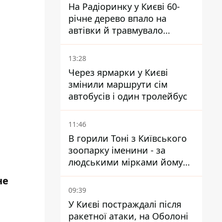
На Радіоринку у Києві 60-
річне дерево впало на
автівки й травмувало
людину - подробиці
13:28
Через ярмарки у Києві
змінили маршрути сім
автобусів і один тролейбус
11:46
В горили Тоні з Київського
зоопарку іменини - за
людськими мірками йому
вже понад 90 років
не
09:39
У Києві постраждалі після
ракетної атаки, на Оболоні