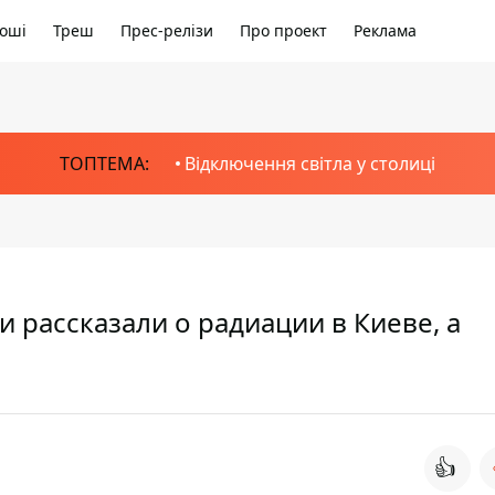
оші
Треш
Прес-релізи
Про проект
Реклама
ТОПТЕМА:
Відключення світла у столиці
 рассказали о радиации в Киеве, а
👍