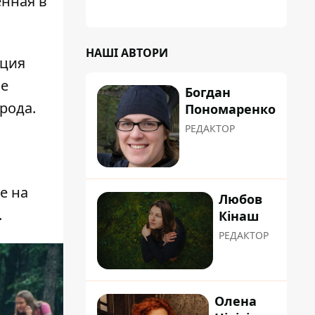
енная в
НАШІ АВТОРИ
кция
ые
Богдан
рода.
Пономаренко
РЕДАКТОР
ое
на
Любов
.
Кінаш
РЕДАКТОР
Олена