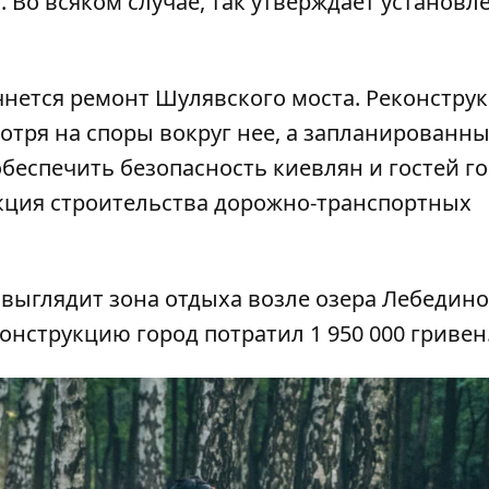
. Во всяком случае, так утверждает установл
чнется ремонт Шулявского моста.
Реконстру
отря на споры вокруг нее, а запланированн
беспечить безопасность киевлян и гостей го
кция строительства дорожно-транспортных
 выглядит зона отдыха возле озера Лебедин
онструкцию город потратил 1 950 000 гривен