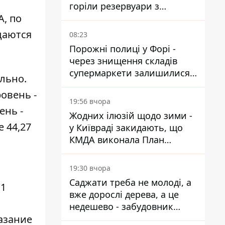
горіли резервуари з
, по
паливом
даются
08:23
Порожні полиці у Форі -
через знищення складів
супермаркети залишилися
льно.
без асортименту
овень -
19:56 вчора
ень -
Жодних ілюзій щодо зими -
 44,27
у Київраді закидають, що
КМДА виконала План
стійкості на 20%
19:30 вчора
Саджати треба не молоді, а
 1
вже дорослі дерева, а це
недешево - забудовник
азание
Ніконов