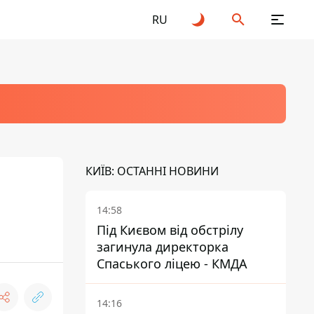
RU
КИЇВ: ОСТАННІ НОВИНИ
14:58
Під Києвом від обстрілу
загинула директорка
Спаського ліцею - КМДА
14:16