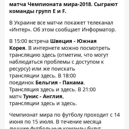
матча Чемпионата мира-2018. Сыграют
команды групп E и F.
В Украине все матчи покажет телеканал
«Интер». Об этом сообщает
Информатор
.
В 15:00 встреча
Швеция - Южная
Корея
. В интернете можно посмотреть
трансляцию
здесь
(отметим, что могут
наблюдаться проблемы с доступом к
ресурсу) или же поискать
трансляции
здесь
. В 18:00
поединок
Бельгия - Панама
.
Трансляция
здесь
и
здесь
. В 21:00
матч
Тунис - Англия
,
трансляции
здесь
и
здесь
.
Чемпионат мира по футболу проходит с 14
июня по 15 июля. В течение месяца
лучшие футбольные команды будут