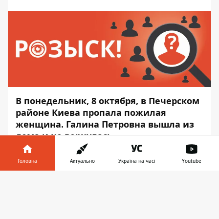
В понедельник, 8 октября, в Печерском
районе Киева пропала пожилая
женщина. Галина Петровна вышла из
дома и не вернулась.
Пропавшей 82 года, она проживает возле
Головна
Актуально
Україна на часі
Youtube
кинотеатра "Зоряный". Об
этом
Информатору
рассказали
Інформатор у
Завантажити
родственники пропавшей.
телефоні
👉
Галина Петровна села в автобус №55 и