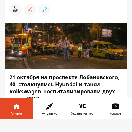
👍
21 октября на проспекте Лобановского,
40, столкнулись Hyundai и такси
Volkswagen. Госпитализировали двух
деток 2013 года рождения.
Около 19:30 по адресу проспект
Головна
Актуально
Україна на часі
Youtube
Лобановского, 40 произошло
столкновение двух машин. Hyundai
Інформатор у
Завантажити
совершил поворот направо со средней