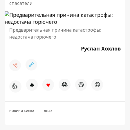
спасатели
Предварительная причина катастрофы:
недостача горючего
Руслан Хохлов
♥
🔥
😭
😆
😡
👍
НОВИНИ КИЄВА
ЛІТАК