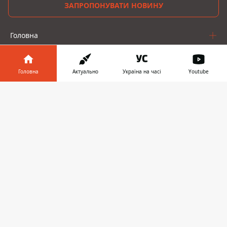
ЗАПРОПОНУВАТИ НОВИНУ
Головна
Про проєкт
Головна
Актуально
Україна на часі
Youtube
Реклама
Інформатор у
Завантажити
Про нас
телефоні
👉
Інформатор проекти
Інформатор-Україна
Geek
Гроші
Авто
© 2016-2026 Informator