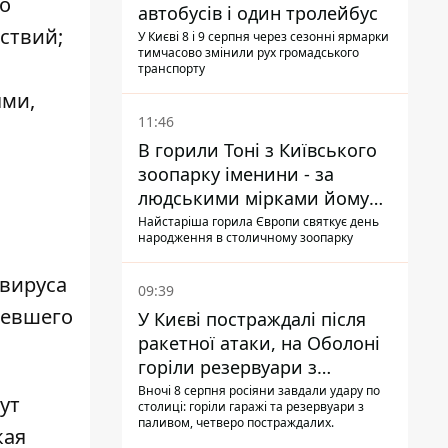
но
автобусів і один тролейбус
ствий;
У Києві 8 і 9 серпня через сезонні ярмарки
тимчасово змінили рух громадського
транспорту
ями,
11:46
В горили Тоні з Київського
зоопарку іменини - за
людськими мірками йому
вже понад 90 років
Найстаріша горила Європи святкує день
народження в столичному зоопарку
вируса
09:39
левшего
У Києві постраждалі після
ракетної атаки, на Оболоні
горіли резервуари з
паливом
Вночі 8 серпня росіяни завдали удару по
ут
столиці: горіли гаражі та резервуари з
паливом, четверо постраждалих.
кая