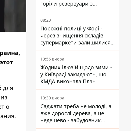
горіли резервуари з
паливом
08:23
Порожні полиці у Форі -
через знищення складів
супермаркети залишилися
без асортименту
краина,
19:56 вчора
этот
Жодних ілюзій щодо зими -
у Київраді закидають, що
КМДА виконала План
б для
стійкості на 20%
 из
19:30 вчора
Саджати треба не молоді, а
т о
вже дорослі дерева, а це
ания.
недешево - забудовник
Ніконов