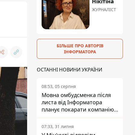
Нікітіна
ЖУРНАЛІСТ
БІЛЬШЕ ПРО АВТОРІВ
ІНФОРМАТОРА
ОСТАННІ НОВИНИ УКРАЇНИ
08:53, 05 серпня
Мовна омбудсменка після
листа від Інформатора
планує покарати компанію-
підрядника ПриватБанку
07:33, 31 липня