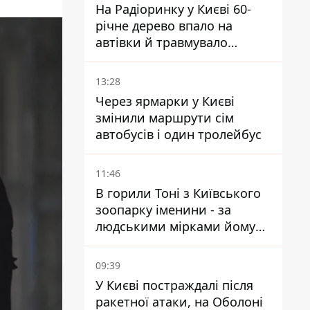
На Радіоринку у Києві 60-
річне дерево впало на
автівки й травмувало
людину - подробиці
13:28
Через ярмарки у Києві
змінили маршрути сім
автобусів і один тролейбус
11:46
В горили Тоні з Київського
зоопарку іменини - за
людськими мірками йому
вже понад 90 років
09:39
У Києві постраждалі після
ракетної атаки, на Оболоні