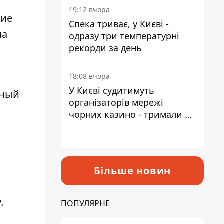
19:12 вчора
вие
Спека триває, у Києві -
на
одразу три температурні
рекорди за день
18:08 вчора
У Києві судитимуть
рный
організаторів мережі
чорних казино - тримали 39
х
закладів
Більше новин
.
ПОПУЛЯРНЕ