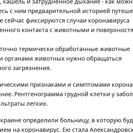
, кашель и затрудненное дыхание - как мож
есь с ним предварительной историей путеше
е сейчас фиксируются случаи коронавируса
енного контакта с животными и поверхност
аточно термически обработанные животные
ли органами животных нужно обращаться
ого загрязнения.
ническими признаками и симптомами корона
ние. Рентгенограмма грудной клетки у забо
льтраты легких.
краине определили больницу, в которую буд
нием на коронавирус. Ею
стала Александровс