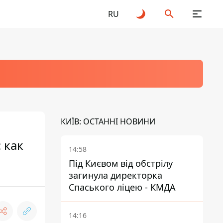
RU
КИЇВ: ОСТАННІ НОВИНИ
 как
14:58
Під Києвом від обстрілу
загинула директорка
Спаського ліцею - КМДА
14:16