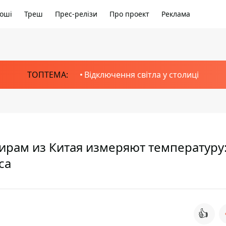
оші
Треш
Прес-релізи
Про проект
Реклама
ТОПТЕМА:
Відключення світла у столиці
ирам из Китая измеряют температуру:
са
👍