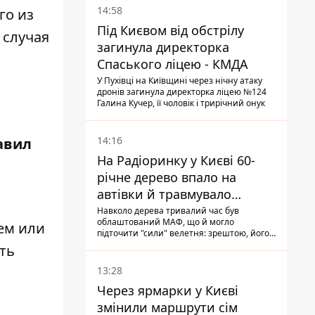
14:58
го из
Під Києвом від обстрілу
 случая
загинула директорка
Спаського ліцею - КМДА
У Пухівці на Київщині через нічну атаку
дронів загинула директорка ліцею №124
Галина Кучер, її чоловік і трирічний онук
14:16
авил
На Радіоринку у Києві 60-
річне дерево впало на
автівки й травмувало
людину - подробиці
Навколо дерева тривалий час був
облаштований МАФ, що й могло
ем или
підточити "сили" велетня: зрештою, його
коренева система не витримала, і стовбур
ть
перекрив проїжджу частину вулиці
13:28
Через ярмарки у Києві
змінили маршрути сім