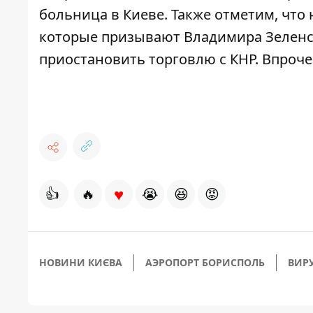
больница
в Киеве. Также отметим, что
которые призывают Владимира Зеленск
приостановить торговлю с КНР. Впроче
♥
👍
🔥
😭
😆
😡
НОВИНИ КИЄВА
АЭРОПОРТ БОРИСПОЛЬ
ВИР