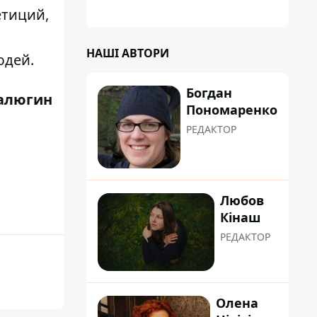
етиций
,
НАШІ АВТОРИ
юдей.
Богдан
алюгин
Пономаренко
РЕДАКТОР
Любов
Кінаш
РЕДАКТОР
Олена