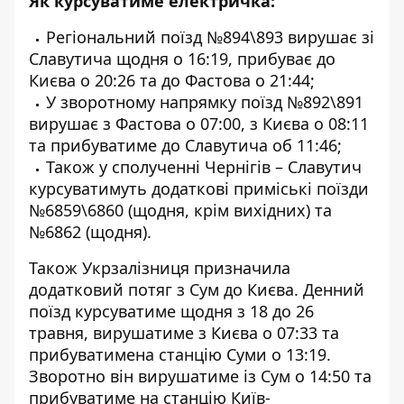
Як курсуватиме електричка:
Регіональний поїзд №894\893 вирушає зі
Славутича щодня о 16:19, прибуває до
Києва о 20:26 та до Фастова о 21:44;
У зворотному напрямку поїзд №892\891
вирушає з Фастова о 07:00, з Києва о 08:11
та прибуватиме до Славутича об 11:46;
Також у сполученні Чернігів – Славутич
курсуватимуть додаткові приміські поїзди
№6859\6860 (щодня, крім вихідних) та
№6862 (щодня).
Також Укрзалізниця призначила
додатковий потяг з Сум до Києва. Денний
поїзд курсуватиме щодня з 18 до 26
травня, вирушатиме з Києва о 07:33 та
прибуватимена станцію Суми о 13:19.
Зворотно він вирушатиме із Сум о 14:50 та
прибуватиме на станцію Київ-