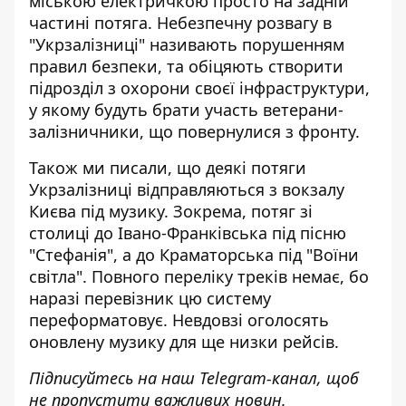
міською електричкою просто на задній
частині потяга. Небезпечну розвагу в
"Укрзалізниці" називають порушенням
правил безпеки, та обіцяють створити
підрозділ з охорони своєї інфраструктури,
у якому будуть брати участь ветерани-
залізничники, що повернулися з фронту.
Також ми писали, що деякі потяги
Укрзалізниці відправляються з вокзалу
Києва під музику. Зокрема, потяг зі
столиці до Івано-Франківська під пісню
"Стефанія", а до Краматорська під "Воїни
світла". Повного переліку треків немає, бо
наразі перевізник цю систему
переформатовує. Невдовзі
оголосять
оновлену музику для ще низки рейсів
.
Підписуйтесь на наш
Telegram-канал
, щоб
не пропустити важливих новин.