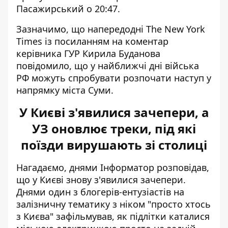
Пасажирський о 20:47.
Зазначимо, що напередодні The New York
Times із посиланням на коментар
керівника ГУР Кирила Буданова
повідомило, що у найближчі дні війська
РФ можуть спробувати розпочати наступ у
напрямку міста Суми.
У Києві з'явилися зачепери, а
УЗ оновлює треки, під які
поїзди вирушають зі столиці
Нагадаємо, днями Інформатор розповідав,
що
у Києві знову з'явилися зачепери
.
Днями один з блогерів-ентузіастів на
залізничну тематику з ніком "просто хтось
з Києва" зафільмував, як підлітки каталися