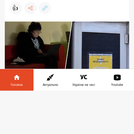
👍
Головна
Актуально
Україна на часі
Youtube
Киян закликають користуватися "Пунктами
Інформатор у
Завантажити
Незламності" при довготривалих відключень
телефоні
👉
світла
Для всіх регіонів, і для Києва зокрема, вже
сформовані графіки відключень