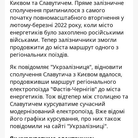
Києвом та Славутичем. Пряме залізничне
сполучення припинилося
з самого
початку повномасштабного вторгнення
у
лютому-березні 2022 року, коли місто
енергетиків було захоплено російськими
військами. Тепер залізничники змогли
продовжити до міста маршрут одного з
регіональних поїздів.
Як повідомляє "Укрзалізниця", відновити
сполучення Славутича з Києвом вдалося,
продовживши маршрут регіонального
електропоїзда "Фастів-Чернігів" до міста
енергетиків. Тож відтепер між столицею та
Славутичем курсуватиме сучасний
модернізований електропоїзд. Вже відомі
його графіки курсування, про них також
повідомили на сайті "Укрзалізниці".