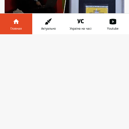
Главная
Актуально
Україна на часі
Youtube
Информатор в
Скачать
Киян призывают пользоваться "Пунктами
телефоне
👉
Несокрушимости" при длительных отключениях
света
Для всех регионов и для Киева в
частности уже сформированы графики
отключений электроэнергии. Во время
долговременных отключений жители
столицы могут воспользоваться
«Пунктами Несокрушимости»,
информацию об их расположении можно
узнать в приложении «Дія» и других
ресурсах. Об этом 16 мая сообщили в