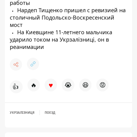
работы
Нардеп Тищенко пришел с ревизией на
столичный Подольско-Воскресенский
мост
На Киевщине 11-летнего мальчика
ударило током на Укрзалізниці, он в
реанимации
♥
🔥
😭
😆
😡
👍
УКРЗАЛІЗНИЦЯ
ПОЕЗД