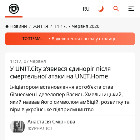
RU
Новини
ЖИТТЯ
11:17, 7 Червня 2026
Відключення світла у столиці
ТОПТЕМА:
11:17, 07 червня
У UNIT.City з’явився єдиноріг після
смертельної атаки на UNIT.Home
Ініціатором встановлення артоб’єкта став
бізнесмен і девелопер Василь Хмельницький,
який назвав його символом амбіцій, розвитку та
віри в українське підприємництво
Анастасія Смірнова
ЖУРНАЛІСТ