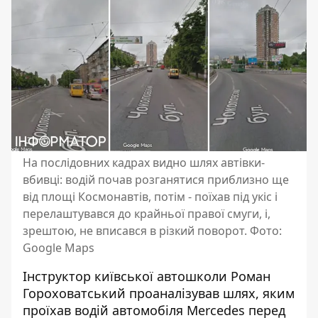
На послідовних кадрах видно шлях автівки-
вбивці: водій почав розганятися приблизно ще
від площі Космонавтів, потім - поїхав під укіс і
перелаштувався до крайньої правої смуги, і,
зрештою, не вписався в різкий поворот. Фото:
Google Maps
Інструктор київської автошколи Роман
Гороховатський проаналізував шлях, яким
проїхав водій автомобіля Mercedes перед