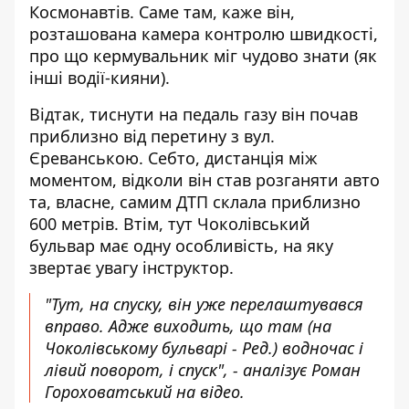
Космонавтів. Саме там, каже він,
розташована камера контролю швидкості,
про що кермувальник міг чудово знати (як
інші водії-кияни).
Відтак, тиснути на педаль газу він почав
приблизно від перетину з вул.
Єреванською. Себто, дистанція між
моментом, відколи він став розганяти авто
та, власне, самим ДТП склала приблизно
600 метрів. Втім, тут Чоколівський
бульвар має одну особливість, на яку
звертає увагу інструктор.
"Тут, на спуску, він уже перелаштувався
вправо. Адже виходить, що там (на
Чоколівському бульварі - Ред.) водночас і
лівий поворот, і спуск", - аналізує Роман
Гороховатський на відео.