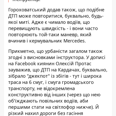
Гороховатський додав також, що подібне
ДТП може повторитися, буквально, будь-
якої миті. Адже є чимало водіїв, що
перевищують швидкість - і вони часто
повторюють той-таки маневр, який
вчинив і кермувальник Mercedes.
Прикметно, що урбаністи загалом також
згодні з висновками інструктора.
У дописі
на Facebook
киянин Олексій Протас
зауважив, що ДТП на Кардачах, буквально,
зібрало "джекпот" із збігів - тут і широка
траса на 6 смуг, і смуга громадського
транспорту, не відокремлена
конструктивно від інших (через що нею
об'їжджають повільних водіїв, аби
першими стати на світлофор нижче). Й
різкий нахил дороги без гасіння