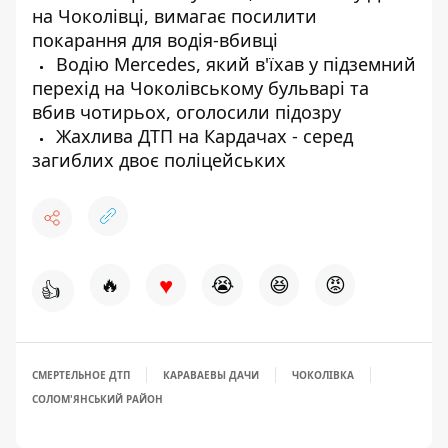
на Чоколівці, вимагає посилити
покарання для водія-вбивці
Водію Mercedes, який в'їхав у підземний
перехід на Чоколівському бульварі та
вбив чотирьох, оголосили підозру
Жахлива ДТП на Кардачах - серед
загиблих двоє поліцейських
♥
🔥
😭
😆
😡
👍
СМЕРТЕЛЬНОЕ ДТП
КАРАВАЕВЫ ДАЧИ
ЧОКОЛІВКА
СОЛОМ'ЯНСЬКИЙ РАЙОН