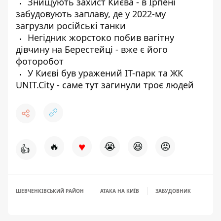
Знищують захист Києва - в Ірпені
забудовують заплаву, де у 2022-му
загрузли російські танки
Негідник жорстоко побив вагітну
дівчину на Берестейці - вже є його
фоторобот
У Києві був уражений ІТ-парк та ЖК
UNIT.City - саме тут загинули троє людей
♥
🔥
😭
😆
😡
👍
ШЕВЧЕНКІВСЬКИЙ РАЙОН
АТАКА НА КИЇВ
ЗАБУДОВНИК