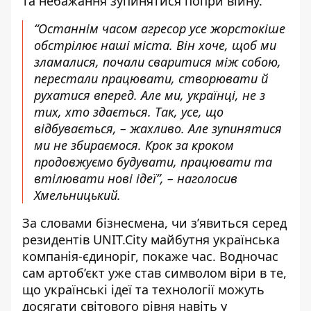
та небажання зупинятися попри війну.
“
Останнім часом агресор усе жорстокіше
обстрілює наші міста. Він хоче, щоб ми
зламалися, почали сваритися між собою,
перестали працювати, створювати й
рухатися вперед. Але ми, українці, не з
тих, хто здається. Так, усе, що
відбувається, – жахливо. Але зупинятися
ми не збираємося. Крок за кроком
продовжуємо будувати, працювати та
втілювати нові ідеї
”, – наголосив
Хмельницький.
За словами бізнесмена, чи з’явиться серед
резидентів UNIT.City майбутня українська
компанія-єдиноріг, покаже час. Водночас
сам артоб’єкт уже став символом віри в те,
що українські ідеї та технології можуть
досягати світового рівня навіть у