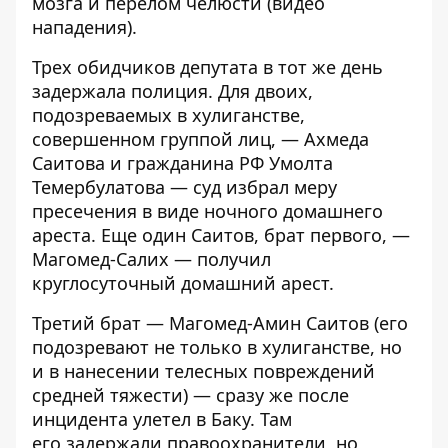
мозга и перелом челюсти (
видео
нападения
).
Трех обидчиков депутата в тот же день
задержала полиция. Для двоих,
подозреваемых в хулиганстве,
совершенном группой лиц, — Ахмеда
Саитова и гражданина РФ Умолта
Темербулатова —
суд избрал меру
пресечения
в виде ночного домашнего
ареста. Еще один Саитов, брат первого, —
Магомед-Салих — получил
круглосуточный домашний арест.
Третий брат — Магомед-Амин Саитов (его
подозревают не только в хулиганстве, но
и в нанесении телесных повреждений
средней тяжести) — сразу же после
инцидента
улетел в Баку
. Там
его
задержали правоохранители
, но