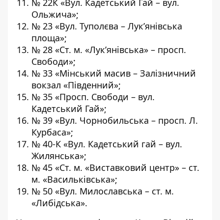
№ 22К «Вул. Кадетський Гай – вул.
Ольжича»;
№ 23 «Вул. Туполєва – Лук’янівська
площа»;
№ 28 «Ст. м. «Лук’янівська» – просп.
Свободи»;
№ 33 «Мінський масив – Залізничний
вокзал «Південний»;
№ 35 «Просп. Свободи – вул.
Кадетський Гай»;
№ 39 «Вул. Чорнобильська – просп. Л.
Курбаса»;
№ 40-К «Вул. Кадетський гай – вул.
Жилянська»;
№ 45 «Ст. м. «Виставковий центр» – ст.
м. «Васильківська»;
№ 50 «Вул. Милославська – ст. м.
«Либідська».