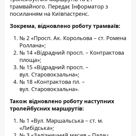
трамвайного. Передає
Інформатор
з
посиланням на Київпастренс.
Зокрема, відновлено роботу трамваїв:
№ 2 «Просп. Ак. Корольова – ст. Ромена
Роллана»;
№ 14 «Відрадний просп. – Контрактова
площа»;
№ 15 «Відрадний просп. –
вул. Старовокзальна»;
№ 18 «Контрактова пл. –
вул. Старовокзальна».
Також відновлено роботу наступних
тролейбусних маршрутів:
№ 1 «Вул. Маршальська – ст. м.
«Либідська»;
№ 3 «Залізничний масив – Палац