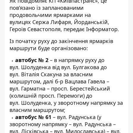
Як
повідомляє
КП «Київпастранс», це
пов’язано із запланованими
продовольчими ярмарками на
вулицях Сержа Лифаря, Йорданській,
Героїв Севастополя, передає
Інформатор
.
Із початку руху до закінчення ярмарків
маршрути буде організовано:
автобус № 2
– в напрямку руху до
вул. Шолуденка від вул. Булгакова до
вул. Віталія Скакуна за власним
маршрутом, далі б-р Вацлава Гавела –
вул. Гарматна – просп. Берестейський
(колишній просп. Перемоги) до
вул. Шолуденка, у зворотному напрямку за
власним маршрутом;
автобус № 61
– вул. Радунська (у
зворотному напрямку – вул. Радунська –
вул. Лісківська – вул. Милославська) – вул.