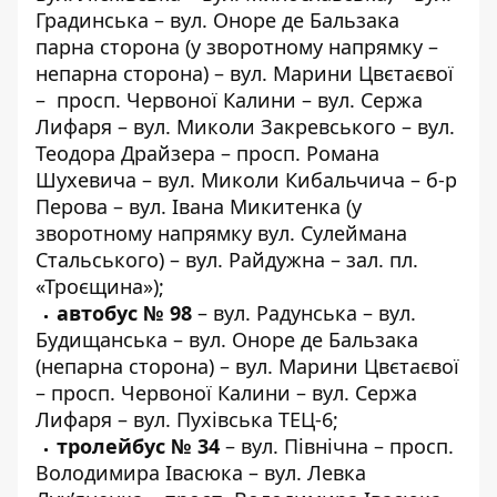
Градинська – вул. Оноре де Бальзака
парна сторона (у зворотному напрямку –
непарна сторона) – вул. Марини Цвєтаєвої
– просп. Червоної Калини – вул. Сержа
Лифаря – вул. Миколи Закревського – вул.
Теодора Драйзера – просп. Романа
Шухевича – вул. Миколи Кибальчича – б-р
Перова – вул. Івана Микитенка (у
зворотному напрямку вул. Сулеймана
Стальського) – вул. Райдужна – зал. пл.
«Троєщина»);
автобус № 98
– вул. Радунська – вул.
Будищанська – вул. Оноре де Бальзака
(непарна сторона) – вул. Марини Цвєтаєвої
– просп. Червоної Калини – вул. Сержа
Лифаря – вул. Пухівська ТЕЦ-6;
тролейбус № 34
– вул. Північна – просп.
Володимира Івасюка – вул. Левка