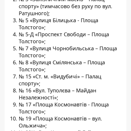
спорту» (тимчасово без руху по вул.
Ратушного);
№ 5 «Вулиця Білицька - Площа
Толстого»;
№ 5-Д «Проспект Свободи – Площа
Толстого»;
№ 7 «Вулиця Чорнобильська – Площа
Толстого»;
№ 8 «Вулиця Смілянська – Площа
Толстого»;
№ 15 «Ст. м. «Видубичі» – Палац
спорту»;
№ 16 «Вул. Туполєва – Майдан
Незалежності»;
№ 17 «Площа Космонавтів - Площа
Толстого»;
№ 19 «Площа Космонавтів – вул.
Ольжича»;