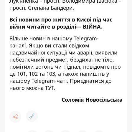
Лук’яненка – просп. Володимира Івасюка –
просп. Степана Бандери.
Всі новини про життя в Києві під час
війни читайте в розділі—
ВІЙНА
.
Більше новин в нашому
Telegram-
каналі
. Якщо ви стали свідком
надзвичайної ситуації чи аварії, виявили
небезпечний предмет, бездиханне тіло,
помітили вогонь чи підпал, повідомте про
це 101, 102 та 103, а також напишіть у
нашому Telegram-чаті. Приєднатися до
нього можна
ТУТ
.
Соломія Новосільська