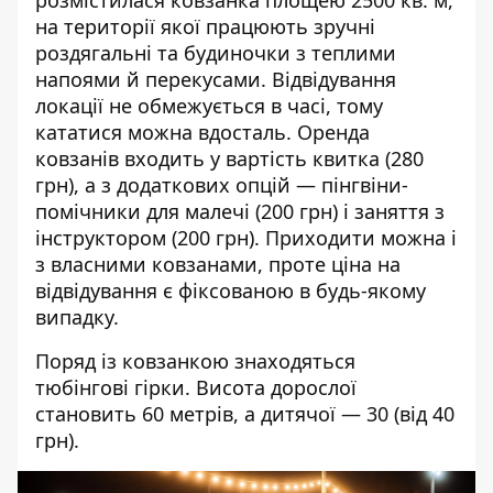
розмістилася ковзанка площею 2500 кв. м,
на території якої працюють зручні
роздягальні та будиночки з теплими
напоями й перекусами. Відвідування
локації не обмежується в часі, тому
кататися можна вдосталь. Оренда
ковзанів входить у вартість квитка (280
грн), а з додаткових опцій — пінгвіни-
помічники для малечі (200 грн) і заняття з
інструктором (200 грн). Приходити можна і
з власними ковзанами, проте ціна на
відвідування є фіксованою в будь-якому
випадку.
Поряд із ковзанкою знаходяться
тюбінгові гірки. Висота дорослої
становить 60 метрів, а дитячої — 30 (від 40
грн).