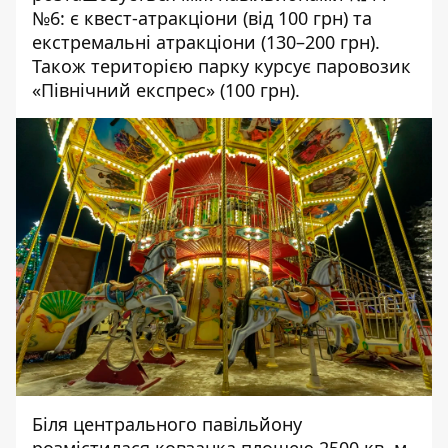
№6: є квест-атракціони (від 100 грн) та
екстремальні атракціони (130–200 грн).
Також територією парку курсує паровозик
«Північний експрес» (100 грн).
Біля центрального павільйону