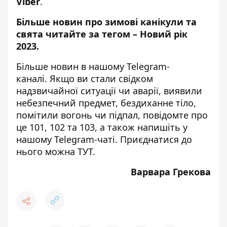
Viber
.
Більше новин про зимові канікули та
свята читайте за тегом –
Новий рік
2023
.
Більше новин в нашому
Telegram-
каналі
. Якщо ви стали свідком
надзвичайної ситуації чи аварії, виявили
небезпечний предмет, бездиханне тіло,
помітили вогонь чи підпал, повідомте про
це 101, 102 та 103, а також напишіть у
нашому Telegram-чаті. Приєднатися до
нього можна
ТУТ
.
Варвара Грекова