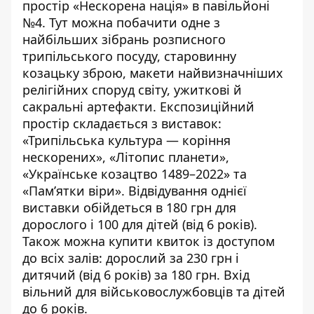
простір «Нескорена нація» в павільйоні
№4. Тут можна побачити одне з
найбільших зібрань розписного
трипільського посуду, старовинну
козацьку зброю, макети найвизначніших
релігійних споруд світу, ужиткові й
сакральні артефакти. Експозиційний
простір складається з виставок:
«Трипільська культура — коріння
нескорених», «Літопис планети»,
«Українське козацтво 1489–2022» та
«Пам’ятки віри». Відвідування однієї
виставки обійдеться в 180 грн для
дорослого і 100 для дітей (від 6 років).
Також можна купити квиток із доступом
до всіх залів: дорослий за 230 грн і
дитячий (від 6 років) за 180 грн. Вхід
вільний для військовослужбовців та дітей
до 6 років.