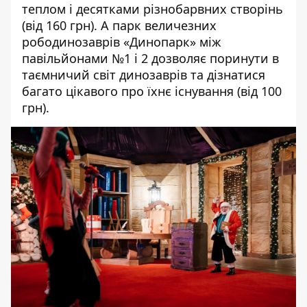
теплом і десятками різнобарвних створінь
(від 160 грн). А парк величезних
рободинозаврів «Динопарк» між
павільйонами №1 і 2 дозволяє поринути в
таємничий світ динозаврів та дізнатися
багато цікавого про їхнє існування (від 100
грн).