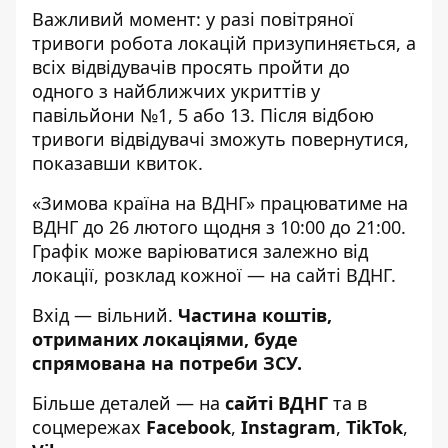
Важливий момент: у разі повітряної
тривоги робота локацій призупиняється, а
всіх відвідувачів просять пройти до
одного з найближчих укриттів у
павільйони №1, 5 або 13. Після відбою
тривоги відвідувачі зможуть повернутися,
показавши квиток.
«Зимова країна на ВДНГ» працюватиме на
ВДНГ до 26 лютого щодня з 10:00 до 21:00.
Графік може варіюватися залежно від
локації, розклад кожної —
на сайті ВДНГ.
Вхід — вільний.
Частина коштів,
отриманих локаціями, буде
спрямована на потреби ЗСУ.
Більше деталей — на
сайті ВДНГ
та в
соцмережах
Facebook
,
Instagram
,
TikTok
,