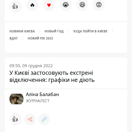
♥
🔥
😭
😆
😡
👍
НОВИНИ КИЄВА
НОВЫЙ ГОД
КУДА ПОЙТИ В КИЕВЕ
ВДНГ
НОВИЙ РІК 2023
09:50, 09 грудня 2022
У Києві застосовують екстрені
відключення: графіки не діють
Аліна Балабан
ЖУРНАЛІСТ
👍