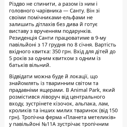
Різдво не спинити, а разом із ним і
головного чарівника — Санту. Він зі
своїми помічниками-ельфами не
залишить дітлахів без дива й готує
виставу з врученням подарунків.
Резиденція Санти працюватиме в 9-му
павільйоні з 17 грудня по 8 січня. Вартість
вхідного квитка: 350 грн. Вхід для дітей до
5 років за одним квитком з одним із
батьків вільний.
Відвідати можна буде й локації, що
знайомлять із тваринним світом та
прадавніми ящерами. В Animal Park, який
розмістився ліворуч від центрального
входу, зустрінете кізочок, альпака, лам,
кроликів та інших милих тваринок (від 150
грн). Тропічна ферма «Планета метеликів»
у павільйоні №11А зустрічає тропічним