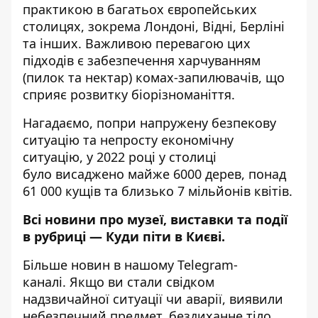
практикою в багатьох європейських
столицях, зокрема Лондоні, Відні, Берліні
та інших. Важливою перевагою цих
підходів є забезпечення харчуванням
(пилок та нектар) комах-запилювачів, що
сприяє розвитку біорізноманіття.
Нагадаємо, попри напружену безпекову
ситуацію та непросту економічну
ситуацію, у 2022 році у столиці
було
висаджено
майже 6000 дерев, понад
61 000 кущів та близько 7 мільйонів квітів.
Всі новини про музеї, виставки та події
в рубриці —
Куди піти в Києві
.
Більше новин в нашому
Telegram-
каналі
. Якщо ви стали свідком
надзвичайної ситуації чи аварії, виявили
небезпечний предмет, бездиханне тіло,