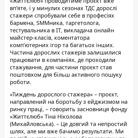
«Життєлюб» проводитиме проєкт вже
вп’яте, і у минулих сезонах ТДС дорослі
стажери спробували себе в професіях
бармена, SMMника, таргетолога,
тестувальника в IT, викладача онлайн
майстер-класів, коментатора
комп’ютерних ігор та багатьох інших.
Частина дорослих стажерів залишилися
працювати в компаніях, де проходили
стажування, для частини проєкт став
поштовхом для більш активного пошуку
роботи.
«Тиждень дорослого стажера» – проєкт,
направлений на боротьбу з ейджизмом на
ринку праці, – говорить засновниця фонду
«Життєлюб» Тіна Ніколова
(Михайловська). – Це довгий та непростий
шлях, але ми вже бачимо результати. Ми