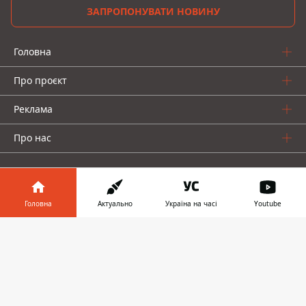
ЗАПРОПОНУВАТИ НОВИНУ
Головна
Про проєкт
Реклама
Про нас
Головна
Актуально
Україна на часі
Youtube
Інформатор у
Інформатор проекти
Завантажити
телефоні
👉
Інформатор-Україна
Geek
Гроші
Авто
© 2016-2026 Informator