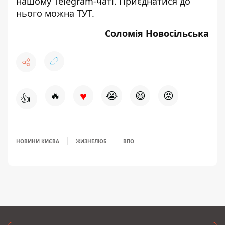
нашому Telegram-чаті. Приєднатися до
нього можна
ТУТ
.
Соломія Новосільська
♥
🔥
😭
😆
😡
👍
НОВИНИ КИЄВА
ЖИЗНЕЛЮБ
ВПО