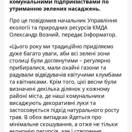
комунальними підприємствами по
утриманню зелених насаджень.
Про це повідомив начальник Управління
екології та природних ресурсів КМДА
Олександр Возний, передає
Інформатор
.
«Цього року ми традиційно приділяємо
дуже багато уваги, аби всі зелені зони
столиці були доглянутими – регулярно
прибиралися, мали охайні газони та
радували відвідувачів квітучими клумбами
та квітниками. Крім того, цієї весни були
визначені декілька ділянок у кожному
районі міста, де наші комунальники
висаджують декоративні луки та
застосовується підхід натурального росту
трав. В обох випадках йдеться про
мінімальне скошування, а отже не тільки
економію ресурсів, але і створення