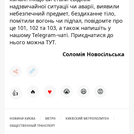
надзвичайної ситуації чи аварії, виявили
небезпечний предмет, бездиханне тіло,
помітили вогонь чи підпал, повідомте про
це 101, 102 та 103, а також напишіть у
нашому Telegram-чаті. Приєднатися до
нього можна
ТУТ
.
Соломія Новосільська
♥
🔥
😭
😆
😡
👍
НОВИНИ КИЄВА
МЕТРО
КИЕВСКИЙ МЕТРОПОЛИТЕН
ОБЩЕСТВЕННЫЙ ТРАНСПОРТ