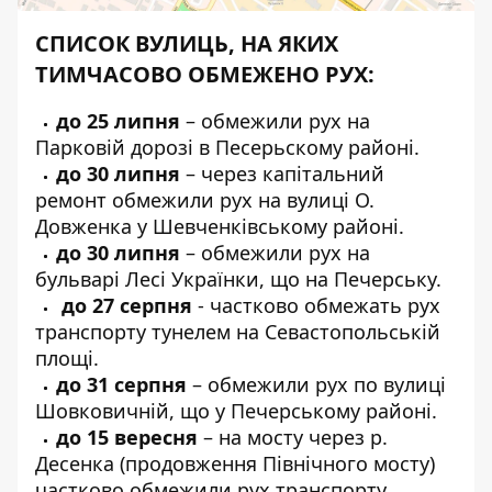
СПИСОК ВУЛИЦЬ, НА ЯКИХ
ТИМЧАСОВО ОБМЕЖЕНО РУХ:
до 25 липня
–
обмежили рух на
Парковій дорозі
в Песерьскому районі.
до 30 липня
– через капітальний
ремонт
обмежили рух на вулиці О.
Довженка
у Шевченківському районі.
до 30 липня
– обмежили
рух на
бульварі Лесі Українки
, що на Печерську.
до 27 серпня
- частково обмежать рух
транспорту тунелем на Севастопольській
площі.
до 31 серпня
– обмежили
рух по вулиці
Шовковичній
, що у Печерському районі.
до 15 вересня
–
на мосту через р.
Десенка
(продовження Північного мосту)
частково обмежили рух транспорту.