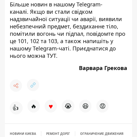
Більше новин в нашому
Telegram-
каналі
. Якщо ви стали свідком
надзвичайної ситуації чи аварії, виявили
небезпечний предмет, бездиханне тіло,
помітили вогонь чи підпал, повідомте про
це 101, 102 та 103, а також напишіть у
нашому Telegram-чаті. Приєднатися до
нього можна
ТУТ
.
Варвара Грекова
♥
🔥
😭
😆
😡
👍
НОВИНИ КИЄВА
РЕМОНТ ДОРІГ
ОГРАНИЧЕНИЕ ДВИЖЕНИЯ