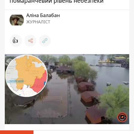
помаранчевий рівень небезпеки
Аліна Балабан
ЖУРНАЛІСТ
👍
У Києві та регіоні утримується весняна