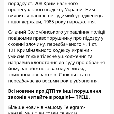
порядку ст. 208 Кримінального
процесуального кодексу України. Ним
виявився раніше не судимий уродженець
іншої держави, 1985 року народження.
Слідчий Соломʼянського управління поліції
повідомив правопорушнику про підозру у
скоєнні злочину, передбаченого ч. 1 ст.
121 Кримінального кодексу України -
умисне тяжке тілесне ушкодження та
направив клопотання до суду про обрання
йому запобіжного заходу у вигляді
тримання під вартою. Санкція статті
передбачає до восьми років увʼязнення.
Всі новини про ДТП та інші порушення
законів читайте в розділі—
ТРЕШ
.
Більше новин в нашому
Telegram-
каналі
. Якщо ви стали свідком