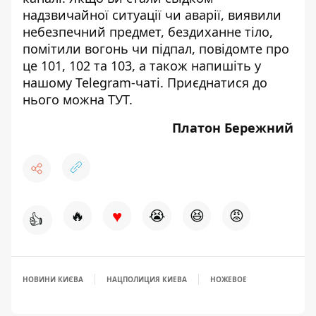
надзвичайної ситуації чи аварії, виявили
небезпечний предмет, бездиханне тіло,
помітили вогонь чи підпал, повідомте про
це 101, 102 та 103, а також напишіть у
нашому Telegram-чаті. Приєднатися до
нього можна
ТУТ
.
Платон Бережний
♥
🔥
😭
😆
😡
👍
НОВИНИ КИЄВА
НАЦПОЛИЦИЯ КИЕВА
НОЖЕВОЕ