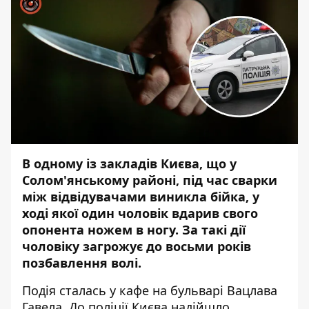
В одному із закладів Києва, що у
Солом'янському районі, під час сварки
між відвідувачами виникла бійка, у
ході якої один чоловік вдарив свого
опонента ножем в ногу. За такі дії
чоловіку загрожує до восьми років
позбавлення волі.
Подія сталась у кафе на бульварі Вацлава
Гавела. До поліції Києва надійшло