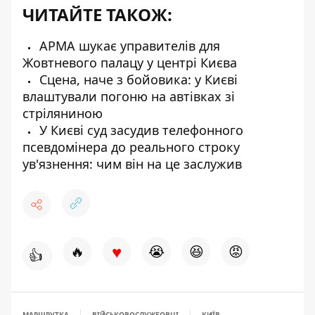
ЧИТАЙТЕ ТАКОЖ:
АРМА шукає управителів для
Жовтневого палацу у центрі Києва
Сцена, наче з бойовика: у Києві
влаштували погоню на автівках зі
стріляниною
У Києві суд засудив телефонного
псевдомінера до реального строку
ув'язнення: чим він на це заслужив
♥
🔥
😭
😆
😡
👍