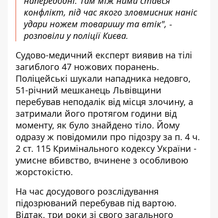
напередодні. Там між ними стався
конфлікт, під час якого зловмисник наніс
удари ножем товаришу та втік", -
розповіли у поліції Києва.
Судово-медичний експерт виявив на тілі
загиблого 47 ножових поранень.
Поліцейські шукали нападника недовго,
51-річний мешканець Львівщини
перебував неподалік від місця злочину, а
затримали його протягом години від
моменту, як було знайдено тіло. Йому
одразу ж повідомили про підозру за п. 4 ч.
2 ст. 115 Кримінального кодексу України -
умисне вбивство, вчинене з особливою
жорстокістю.
На час досудового розслідування
підозрюваний перебував під вартою.
Відтак, три роки зі свого загального