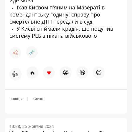
йде мова
Їхав Києвом п'яним на Мазераті в
комендантську годину: справу про
смертельне ДТП передали в суд
У Києві спіймали крадія, що поцупив
систему РЕБ з пікапа військового
♥
🔥
😭
😆
😡
👍
ПОЛІЦІЯ
ВИРОК
13:28, 25 жовтня 2024