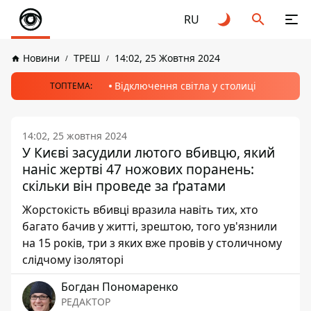
RU
Новини
ТРЕШ
14:02, 25 Жовтня 2024
Відключення світла у столиці
ТОПТЕМА:
14:02, 25 жовтня 2024
У Києві засудили лютого вбивцю, який
наніс жертві 47 ножових поранень:
скільки він проведе за ґратами
Жорстокість вбивці вразила навіть тих, хто
багато бачив у житті, зрештою, того ув'язнили
на 15 років, три з яких вже провів у столичному
слідчому ізоляторі
Богдан Пономаренко
РЕДАКТОР