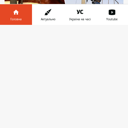
Головна
Актуально
Україна на часі
Youtube
У деяких громадах роботи триватимуть навіть
Інформатор у
Завантажити
вночі
телефоні
👉
Найближчими вихідними та на початку
наступного тижня, з 26 по 28 жовтня 2024
року, в деяких територіальних громадах
Київської області заплановані
відключення електроенергії. Це пов’язано
з підготовкою
до осінньо-зимового сезону
2024-2025 років
, а тимчасові незручності
мають підвищити надійність
електропостачання майбутньої зими. Тож,
енергетики закликають мешканців
населених пунктів, де заплановані
знеструмлення, поставитися до цього з