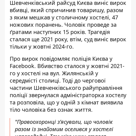
Шевченківський райсуд Києва виніс вирок
вбивці, який спричинив товаришу, разом
з яким мешкав у столичному хостелі, 47
ножових поранень. Чоловік
проведе за
ґратами
наступних 15 років. Трагедія
сталася ще 2021 року, втім, суд виніс вирок
тільки у жовтні 2024-го.
Про вирок
повідомляє поліція Києва
у
Facebook. Вбивство сталося у жовтні 2021-
го у хостелі на вул. Жилянській у
середмісті столиці. Тоді до чергової
частини Шевченківського райуправління
поліції звернулася адміністраторка хостелу
та розповіла, що у одній з кімнат виявила
тіло чоловіка без ознак життя.
"Правоохоронці з’ясували, що чоловік
разом із знайомим оселився у хостелі