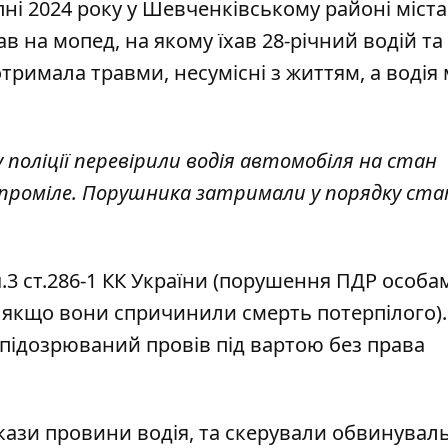
ні 2024 року у Шевченківському районі міста.
ав на мопед, на якому їхав 28-річний водій та
отримала травми, несумісні з життям, а водія
ку поліції перевірили водія автомобіля на стан
66 проміле. Порушника затримали у порядку ст
ч.3 ст.286-1 КК України (порушення ПДР особам
, якщо вони спричинили смерть потерпілого). 
підозрюваний провів під вартою без права
докази провини водія, та скерували обвинува