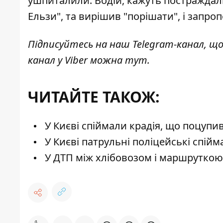
ушпиталили. Водій, кажуть постраждалі
Ельзи", та вирішив "порішати", і запро
Підписуйтесь на наш
Telegram-канал
, щ
канал у Viber можна
тут
.
ЧИТАЙТЕ ТАКОЖ:
У Києві спіймали крадія, що поцупив
У Києві патрульні поліцейські спійм
У ДТП між хлібовозом і маршруткою