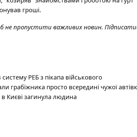
, "козиряв" знайомствами і роботою на гурт
понував гроші.
об не пропустити важливих новин. Підписати
 систему РЕБ з пікапа військового
али грабіжника просто всередині чужої автів
 в Києві загинула людина