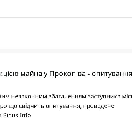
екцією майна у Прокопіва - опитуванн
рним незаконним збагаченням заступника міс
ро що свідчить опитування, проведене
Bihus.Info