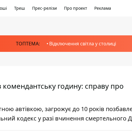
оші
Треш
Прес-релізи
Про проект
Реклама
ТОПТЕМА:
Відключення світла у столиці
в комендантську годину: справу про
тною автівкою, загрожує до 10 років позбавл
льний кодекс у разі вчинення смертельного 