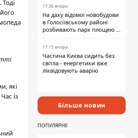
 Тоді
17:36 вчора
 його
На даху відомої новобудови
 мопеда
в Голосіївському районі
розбивають парк площею в
гектар
17:15 вчора
Частина Києва сидить без
атті
світла - енергетики вже
ліквідовують аварію
и, які
Час із
Більше новин
ПОПУЛЯРНЕ
льний