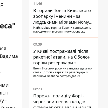
до
11:46
В горили Тоні з Київського
зоопарку іменини - за
людськими мірками йому
еса"
вже понад 90 років
Найстаріша горила Європи святкує день
народження в столичному зоопарку
09:39
ася
У Києві постраждалі після
 Вадима
ракетної атаки, на Оболоні
горіли резервуари з
паливом
Вночі 8 серпня росіяни завдали удару по
.
столиці: горіли гаражі та резервуари з
паливом, четверо постраждалих.
чими
08:23
істі
Порожні полиці у Форі -
у -
через знищення складів
супермаркети залишилися