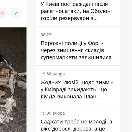
У Києві постраждалі після
ракетної атаки, на Оболоні
горіли резервуари з
паливом
08:23
Порожні полиці у Форі -
через знищення складів
супермаркети залишилися
без асортименту
19:56 вчора
Жодних ілюзій щодо зими -
у Київраді закидають, що
КМДА виконала План
стійкості на 20%
19:30 вчора
Саджати треба не молоді, а
вже дорослі дерева, а це