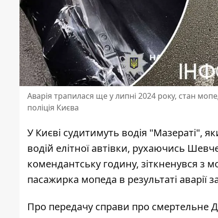
Аварія трапилася ще у липні 2024 року, стан мопе
поліція Києва
У Києві судитимуть водія "Мазераті", я
водій елітної автівки, рухаючись Шевч
комендантську годину,
зіткненувся з 
пасажирка мопеда в результаті аварії з
Про передачу справи про смертельне Д