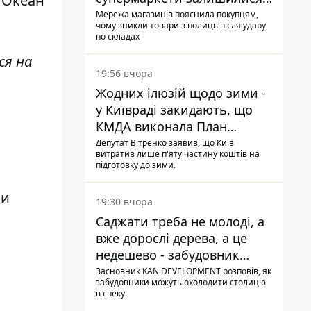
 "Океан
без асортименту
Мережа магазинів пояснила покупцям,
чому зникли товари з полиць після удару
по складах
ся на
19:56 вчора
Жодних ілюзій щодо зими -
у Київраді закидають, що
КМДА виконала План
стійкості на 20%
Депутат Вітренко заявив, що Київ
витратив лише п'яту частину коштів на
підготовку до зими.
ки
19:30 вчора
Саджати треба не молоді, а
вже дорослі дерева, а це
недешево - забудовник
Ніконов
Засновник KAN DEVELOPMENT розповів, як
забудовники можуть охолодити столицю
в спеку.