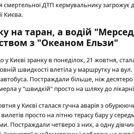
ня смертельної ДТП кермувальнику загрожує 
ї Києва.
у на таран, а водій "Мерсед
ством з "Океаном Ельзи"
 у Києві зранку в понеділок, 21 жовтня, стал
повній швидкості влетіла у маршрутку
на вул.
автобуса. Постраждали більше, ніж десятеро
омерла у "швидкій" просто на шляху до лікарні
овтня у Києві сталася гучна аварія з обурюю
 вилетів просто на літню терасу бару
у середм
ми. Постраждали четверо з них, а одну дівчин