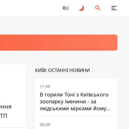
RU
КИЇВ: ОСТАННІ НОВИНИ
11:46
В горили Тоні з Київського
зоопарку іменини - за
ення
людськими мірками йому
ДТП
вже понад 90 років
09:39