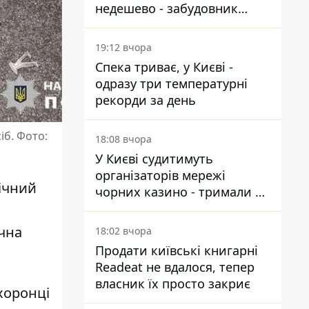
недешево - забудовник
Ніконов
19:12 вчора
Спека триває, у Києві -
одразу три температурні
рекорди за день
іб. Фото:
18:08 вчора
У Києві судитимуть
організаторів мережі
річний
чорних казино - тримали 39
закладів
ічна
18:02 вчора
Продати київські книгарні
Readeat не вдалося, тепер
власник їх просто закриє
хоронці