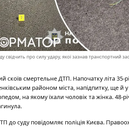
ду свідчить про силу удару, якої зазнав транспортний зас
кий скоїв смертельне ДТП. Напочатку літа 35-
енківським районом міста, напідпитку, ще й у
мопедом
, на якому їхали чоловік та жінка. 48-р
агинула.
ТП до суду
повідомляє поліція Києва
. Правоо