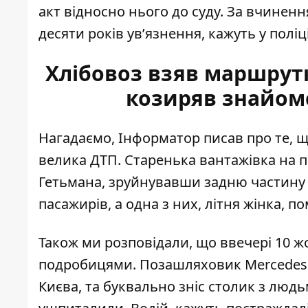
акт відносно нього до суду. За вчинен
десяти років ув’язнення, кажуть у поліці
Хлібовоз взяв маршрутк
козиряв знайом
Нагадаємо, Інформатор писав про те, що
велика ДТП. Старенька
вантажівка на 
Гетьмана, зруйнувавши задню частину 
пасажирів, а одна з них, літня жінка, п
Також ми розповідали, що ввечері 10 ж
подробицями. Позашляховик
Mercedes
Києва, та буквально зніс столик з людь