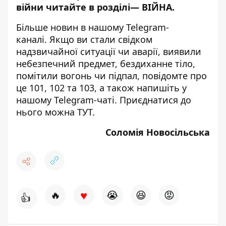
війни читайте в розділі—
ВІЙНА
.
Більше новин в нашому
Telegram-
каналі
. Якщо ви стали свідком
надзвичайної ситуації чи аварії, виявили
небезпечний предмет, бездиханне тіло,
помітили вогонь чи підпал, повідомте про
це 101, 102 та 103, а також напишіть у
нашому Telegram-чаті. Приєднатися до
нього можна
ТУТ
.
Соломія Новосільська
♥
🔥
😭
😆
😡
👍