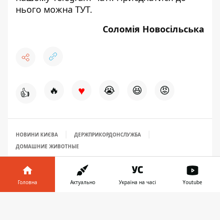
нього можна
ТУТ
.
Соломія Новосільська
♥
🔥
😭
😆
😡
👍
НОВИНИ КИЄВА
ДЕРЖПРИКОРДОНСЛУЖБА
ДОМАШНИЕ ЖИВОТНЫЕ
Головна
Актуально
Україна на часі
Youtube
Інформатор у
Завантажити
телефоні
👉