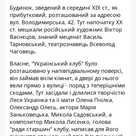
Будинок, зведений в середині ХІХ ст., як
прибутковий, розташований за адресою
вул. Володимирська, 42. Тут напочатку ХХ
ст. мешкали російський художник Віктор
Васнєцов, знаний меценат Василь
Тарновський, театрознавець Всеволод
Чаговець.
Власне, "Український клуб" було
розташовано у напівпідвальному поверсі,
він займав вісім кімнат, а двері до нього
вели прямо з вулиці - поряд з теперішніми
сходами. Тут засідали і ділилися творчістю
Леся Українка та її мати Олена Пчілка,
Олександр Олесь, актори Марія
Заньковецька, Микола Садовський, а
композитор Микола Лисенко, голова
"ради старшин" клубу, написав для його