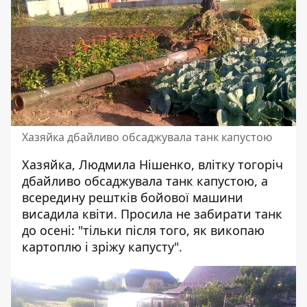
Хазяйка дбайливо обсаджувала танк капустою
Хазяйка, Людмила Нішенко, влітку тогоріч
дбайливо обсаджувала танк капустою, а
всередину рештків бойової машини
висадила квіти. Просила не забирати танк
до осені: "тільки після того, як викопаю
картоплю і зріжу капусту".