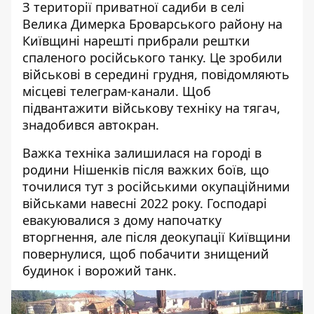
З території приватної садиби в селі
Велика Димерка Броварського району на
Київщині нарешті прибрали
рештки
спаленого російського танку
. Це зробили
військові в середині грудня, повідомляють
місцеві телеграм-канали. Щоб
підвантажити військову техніку на тягач,
знадобився автокран.
Важка техніка залишилася на городі в
родини Нішенків після важких боїв, що
точилися тут з російськими окупаційними
військами навесні 2022 року. Господарі
евакуювалися з дому напочатку
вторгнення, але після деокупації Київщини
повернулися, щоб побачити знищений
будинок і ворожий танк.