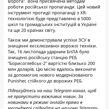
Ворота". Вона присвячена методам
роботи російської пропаганди. Цей новий
інструмент протидії пропаганді з XR-
технологією буде представлено в 5000
шкіл та громадських інституцій в Україні
та ще 20 країнах світу.
Також ми демонстрували успіхи ЗСУ в
знищенні ексклюзивної ворожої техніки
.
Так, 16 листопада ударним БпЛА було
знищено російську станцію РЕБ
“Борисоглебськ-2” вартістю близько 200
млн доларів. Цю місію вдалось виконати
за допомогою нового модернізованого
Punisher, стійкого до ворожих РЕБ.
Підписуйтесь на наш
Telegram-канал
, щоб
не пропустити важливих новин. За
новинами в режимі онлайн прямо в
месенджері слідкуйте на нашому Telegram-