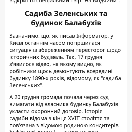
відкриття спеціальний твір "На вхідчини".
Садиба Зеленських та
будинок Балабухів
Зазначимо, що, як писав Інформатор, у
Києві останнім часом погіршилася
ситуація із збереженням пересторог щодо
історичних будівель. Так, 17 грудня
з'явилося відео, на якому видно, як
робітники щось демонтують
всередині
будинку 1890-х років, відомому, як "садиба
Зеленських".
А 20 грудня громада почала через суд
вимагати від власника будинку Балабухів
укласти охоронний договір. Історія
садиби відома з кінця XVIII століття та
пов'язана з відомою родиною кондитерів.