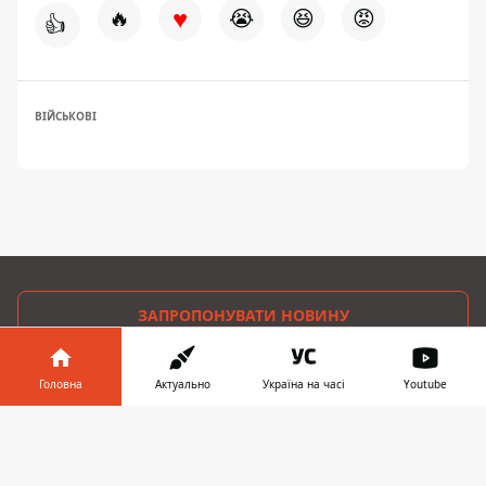
♥
🔥
😭
😆
😡
👍
ВІЙСЬКОВІ
ЗАПРОПОНУВАТИ НОВИНУ
Головна
Головна
Актуально
Україна на часі
Youtube
Про проєкт
Інформатор у
Завантажити
телефоні
👉
Реклама