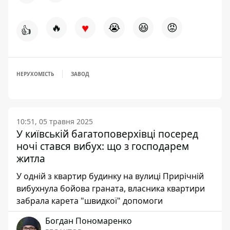
♥
🔥
😭
😆
😡
👍
НЕРУХОМІСТЬ
ЗАВОД
10:51, 05 травня 2025
У київській багатоповерхівці посеред
ночі стався вибух: що з господарем
житла
У одній з квартир будинку на вулиці Прирічній
вибухнула бойова граната, власника квартири
забрала карета "швидкої" допомоги
Богдан Пономаренко