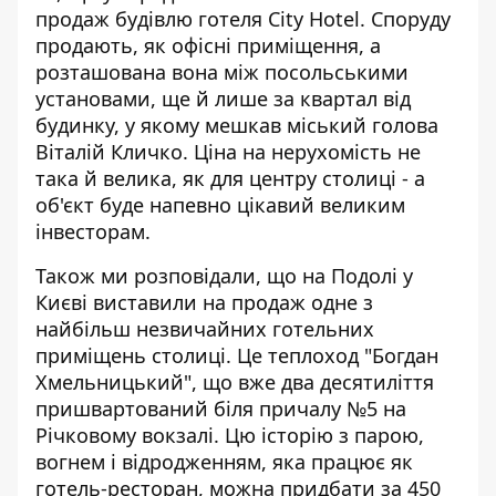
продаж
будівлю готеля City Hotel
. Споруду
продають, як офісні приміщення, а
розташована вона між посольськими
установами, ще й лише за квартал від
будинку, у якому мешкав міський голова
Віталій Кличко. Ціна на нерухомість не
така й велика, як для центру столиці - а
об'єкт буде напевно цікавий великим
інвесторам.
Також ми розповідали, що на Подолі у
Києві виставили на продаж одне з
найбільш незвичайних готельних
приміщень столиці. Це
теплоход "Богдан
Хмельницький"
, що вже два десятиліття
пришвартований біля причалу №5 на
Річковому вокзалі. Цю історію з парою,
вогнем і відродженням, яка працює як
готель-ресторан, можна придбати за 450