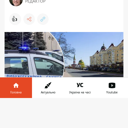
РЕДАКТОР
👍
Головна
Актуально
Україна на часі
Youtube
Вибух у помешканні на вул. Прирічній у Києві
Інформатор у
Завантажити
стався просто посеред ночі
телефоні
👉
У ніч на понеділок, 5 травня 2025 року в