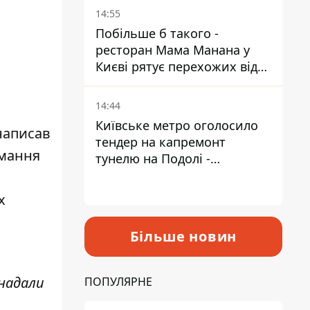
Пантелеєв
14:55
Побільше б такого -
ресторан Мама Манана у
Києві рятує перехожих від
спеки
14:44
Київське метро оголосило
 написав
тендер на капремонт
ймання
тунелю на Подолі -
триватиме майже два роки
х
Більше новин
 надали
ПОПУЛЯРНЕ