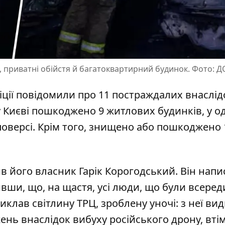
вки, приватні обійстя й багатоквартирний будинок. Фото: 
ліції повідомили про 11 постраждалих внаслід
 у Києві пошкоджено 9 житлових будинків, у о
поверсі. Крім того, знищено або пошкоджено 
 його власник Гарік Корогодський.
Він напи
ивши, що, на щастя, усі люди, що були всеред
 виклав світлину ТРЦ, зроблену уночі: з неї ви
нь внаслідок вибуху російського дрону, втім