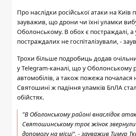
Про наслідки російської атаки на Київ 
зауважив, що дрони чи їхні уламки ви
Оболонському. В обох є постраждалі, а 
постраждалих не госпіталізували, - зау
Трохи більше подробиць додав очільник
у Telegram-каналі, що у Оболонському 
автомобілів, а також пожежа почалася 
Святошині ж падіння уламків БпЛА стал
обійстях.
"В Оболонському районі внаслідок атак
Святошинському троє жінок звернулись
допомогу на місці", - зауважив Тимур Тк