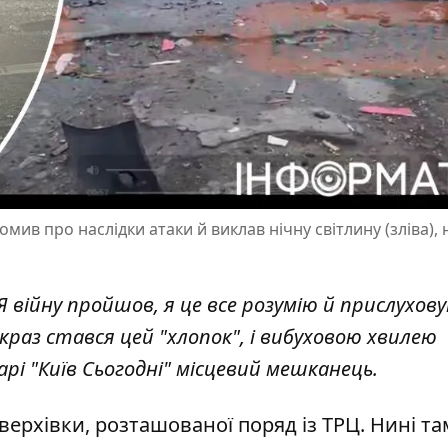
ив про наслідки атаки й виклав нічну світлину (зліва), н
 Я війну пройшов, я це все розумію й прислухов
 якраз стався цей "хлопок", і вибуховою хвилею
арі "Київ Сьогодні" місцевий мешканець.
верхівки, розташованої поряд із ТРЦ. Нині та