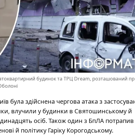
гатоквартирний будинок та ТРЦ Dream, розташований пр
Оболоні
 Київ була здійснена чергова атака з застосув
мки, влучили у будинки
в Святошинському й
динадцять осіб. Також один з БпЛА потрапив
ові й політику Гаріку Корогодському.