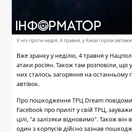
У ніч проти неділі, 4 травня, у Києві горіли авті
Вже зранку у неділю, 4 травня у Нацпо
атаки росіян. Також там розповіли, що
них сталось загоряння на останньому 
автівок.
Про пошкодження ТРЦ Dream повідомив
Facebook
про приліт у свій ТРЦ, зауваж
цілі, "а залізяки відновимо". Також він
один з корпусів дійсно зазнав пошкодже