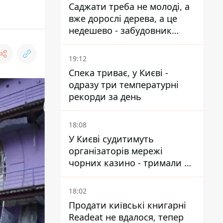
Саджати треба не молоді, а
вже дорослі дерева, а це
недешево - забудовник
Ніконов
19:12
Спека триває, у Києві -
одразу три температурні
рекорди за день
18:08
У Києві судитимуть
організаторів мережі
чорних казино - тримали 39
закладів
18:02
Продати київські книгарні
Readeat не вдалося, тепер