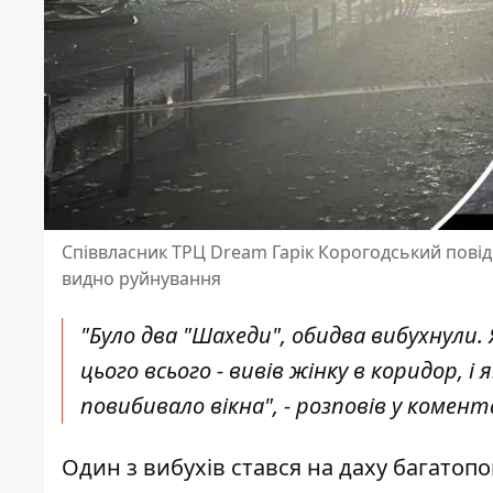
Співвласник ТРЦ Dream Гарік Корогодський повідом
видно руйнування
"Було два "Шахеди", обидва вибухнули.
цього всього - вивів жінку в коридор, і
повибивало вікна", - розповів у комент
Один з вибухів стався на даху багатопо