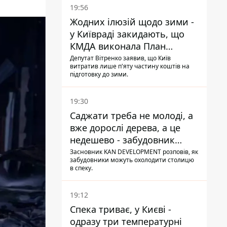
19:56
Жодних ілюзій щодо зими -
у Київраді закидають, що
КМДА виконала План
стійкості на 20%
Депутат Вітренко заявив, що Київ
витратив лише п'яту частину коштів на
підготовку до зими.
19:30
Саджати треба не молоді, а
вже дорослі дерева, а це
недешево - забудовник
Ніконов
Засновник KAN DEVELOPMENT розповів, як
забудовники можуть охолодити столицю
в спеку.
19:12
Спека триває, у Києві -
одразу три температурні