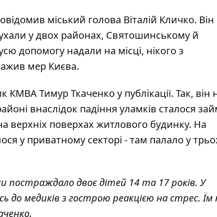
повідомив міський голова Віталій Кличко. Він
бухали у двох районах, Святошинському й
усю допомогу надали на місці, нікого з
важив мер Києва.
 КМВА Тимур Ткаченко у публікації. Так, він
районі внаслідок падіння уламків сталося за
на верхніх поверхах житлового будинку. На
ося у приватному секторі - там палало у трьо
и постраждало двоє дітей 14 та 17 років. У
 до медиків з гострою реакцією на стрес. Їм
аченко.