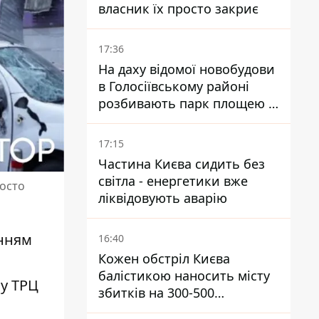
власник їх просто закриє
17:36
На даху відомої новобудови
в Голосіївському районі
розбивають парк площею в
гектар
17:15
Частина Києва сидить без
світла - енергетики вже
осто
ліквідовують аварію
анням
16:40
Кожен обстріл Києва
балістикою наносить місту
 у ТРЦ
збитків на 300-500
мільйонів - Петро