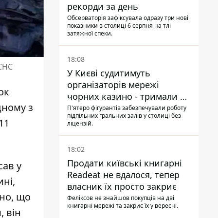
рекорди за день
Обсерваторія зафіксувала одразу три нові
показники в столиці 6 серпня на тлі
затяжної спеки.
18:08
ДСНС
У Києві судитимуть
організаторів мережі
ок
чорних казино - тримали 39
дному з
закладів
П'ятеро фігурантів забезпечували роботу
підпільних гральних залів у столиці без
11
ліцензій.
18:02
Продати київські книгарні
сав у
Readeat не вдалося, тепер
ині,
власник їх просто закриє
дно, що
Феліксов не знайшов покупців на дві
книгарні мережі та закриє їх у вересні.
, він