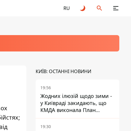
RU
КИЇВ: ОСТАННІ НОВИНИ
19:56
Жодних ілюзій щодо зими -
у Київраді закидають, що
вох
КМДА виконала План
ійстях;
стійкості на 20%
від
19:30