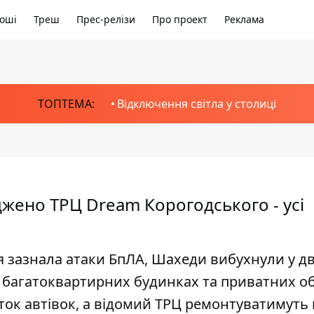
оші
Треш
Прес-релізи
Про проект
Реклама
ТОПТЕМА:
Відключення світла у столиці
жено ТРЦ Dream Корогодського - усі
ця зазнала атаки БпЛА, Шахеди вибухнули у д
 багатоквартирних будинках та приватних об
ток автівок, а відомий ТРЦ ремонтуватимуть 