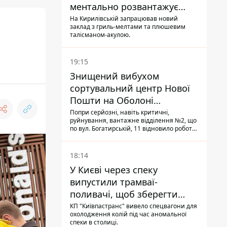
ментально розвантажує
акула
На Кирилівській запрацював новий
заклад з гриль-мелтами та плюшевим
талісманом-акулою.
19:15
Знищений вибухом
сортувальний центр Нової
Пошти на Оболоні
запрацював - видають
Попри серйозні, навіть критичні,
руйнування, вантажне відділення №2, що
посилки
по вул. Богатирській, 11 відновило роботу:
співробітники сортують поштові
відправлення й видають їх адресатам
18:14
У Києві через спеку
випустили трамваї-
поливачі, щоб зберегти
рейки від деформації
КП "Київпастранс" вивело спецвагони для
охолодження колій під час аномальної
спеки в столиці.