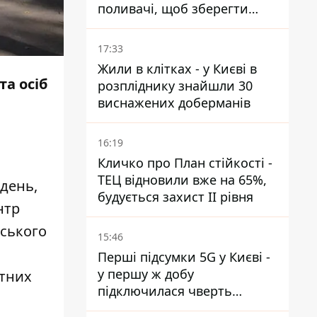
поливачі, щоб зберегти
рейки від деформації
17:33
Жили в клітках - у Києві в
та осіб
розпліднику знайшли 30
виснажених доберманів
16:19
Кличко про План стійкості -
ТЕЦ відновили вже на 65%,
ждень,
будується захист ІІ рівня
нтр
йського
15:46
Перші підсумки 5G у Києві -
у першу ж добу
ртних
підключилася чверть
мільйона абонентів