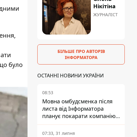
Нікітіна
одними
ЖУРНАЛІСТ
ення,
БІЛЬШЕ ПРО АВТОРІВ
вати
ІНФОРМАТОРА
 що було
ОСТАННІ НОВИНИ УКРАЇНИ
08:53
Мовна омбудсменка після
листа від Інформатора
планує покарати компанію-
підрядника ПриватБанку
07:33, 31 липня