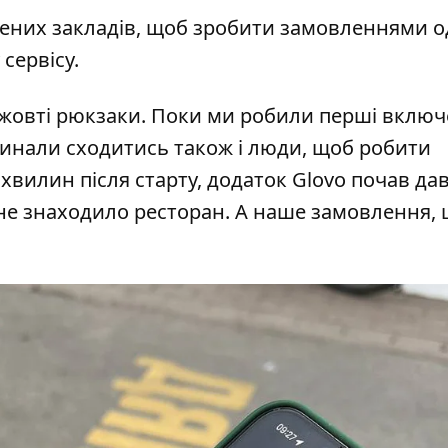
нених закладів, щоб зробити замовленнями 
сервісу.
і жовті рюкзаки. Поки ми робили перші включ
очинали сходитись також і люди, щоб робити
 хвилин після старту, додаток Glovo почав да
” не знаходило ресторан. А наше замовлення,