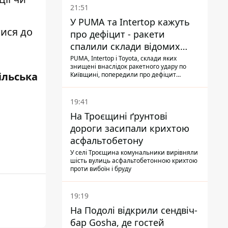
21:51
У PUMA та Intertop кажуть
тися до
про дефіцит - ракети
спалили склади відомих
брендів
PUMA, Intertop і Toyota, склади яких
знищені внаслідок ракетного удару по
ільська
Київщині, попередили про дефіцит
товарів
19:41
На Троєщині ґрунтові
дороги засипали крихтою
асфальтобетону
У селі Троєщина комунальники вирівняли
шість вулиць асфальтобетонною крихтою
проти вибоїн і бруду
19:19
На Подолі відкрили сендвіч-
бар Gosha, де гостей