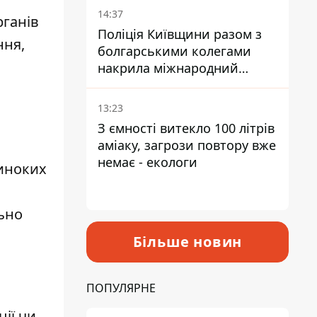
14:37
рганів
Поліція Київщини разом з
ння,
болгарськими колегами
накрила міжнародний
наркосиндикат
13:23
З ємності витекло 100 літрів
аміаку, загрози повтору вже
немає - екологи
диноких
льно
Більше новин
ПОПУЛЯРНЕ
ії чи