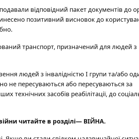
 подавали відповідний пакет документів до о
 винесено позитивний висновок до користува
бно.
тований транспорт, призначений для людей з
зення людей з інвалідністю І групи та/або о
йно не пересуваються або пересуваються за
ших технічних засобів реабілітації, до соціа
 війни читайте в розділі—
ВІЙНА
.
і
. Якщо ви стали свідком надзвичайної ситуац