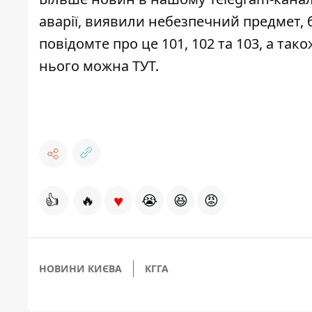
аварії, виявили небезпечний предмет, 
повідомте про це 101, 102 та 103, а та
нього можна
ТУТ
.
♥
👍
🔥
😭
😆
😡
НОВИНИ КИЄВА
КГГА