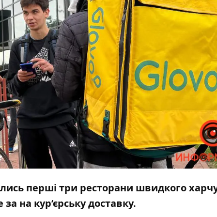
крились перші три ресторани швидкого харч
за на кур’єрську доставку.