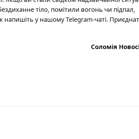
бездиханне тіло, помітили вогонь чи підпал,
кож напишіть у нашому Telegram-чаті. Приєдна
Соломія Новос