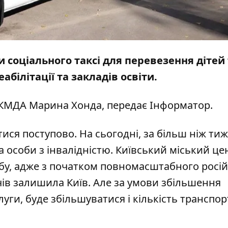
 соціального таксі для перевезення дітей 
абілітації та закладів освіти.
 КМДА Марина Хонда, передає
Інформатор
.
тися поступово. На сьогодні, за більш ніж ти
а особи з інвалідністю. Київський міський це
ебу, адже з початком повномасштабного росі
ів залишила Київ. Але за умови збільшення
слуги, буде збільшуватися і кількість транспо