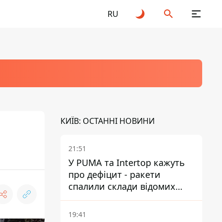
RU
КИЇВ: ОСТАННІ НОВИНИ
21:51
У PUMA та Intertop кажуть
про дефіцит - ракети
спалили склади відомих
брендів
19:41