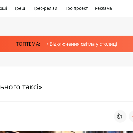
оші
Треш
Прес-релізи
Про проект
Реклама
ТОПТЕМА:
Відключення світла у столиці
ьного таксі»
👍