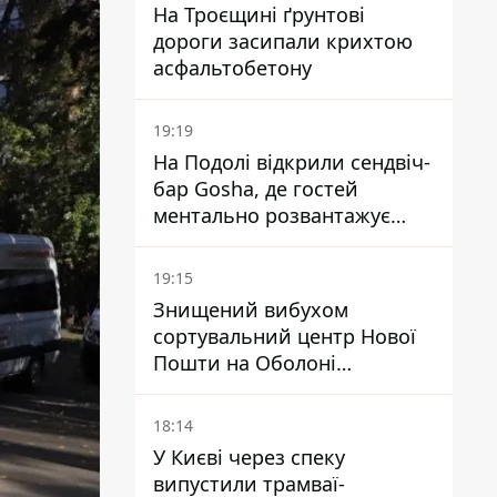
На Троєщині ґрунтові
дороги засипали крихтою
асфальтобетону
19:19
На Подолі відкрили сендвіч-
бар Gosha, де гостей
ментально розвантажує
акула
19:15
Знищений вибухом
сортувальний центр Нової
Пошти на Оболоні
запрацював - видають
посилки
18:14
У Києві через спеку
випустили трамваї-