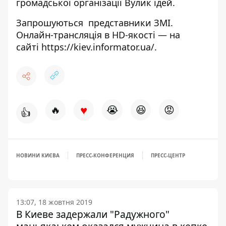
громадської організації Вулик ідей.
Запрошуються представники ЗМІ.
Онлайн-трансляція в HD-якості — на
сайті
https://kiev.informator.ua/
.
♥
🔥
😭
😆
😡
👍
НОВИНИ КИЄВА
ПРЕСС-КОНФЕРЕНЦИЯ
ПРЕСС-ЦЕНТР
13:07, 18 жовтня 2019
В Киеве задержали "Радужного"