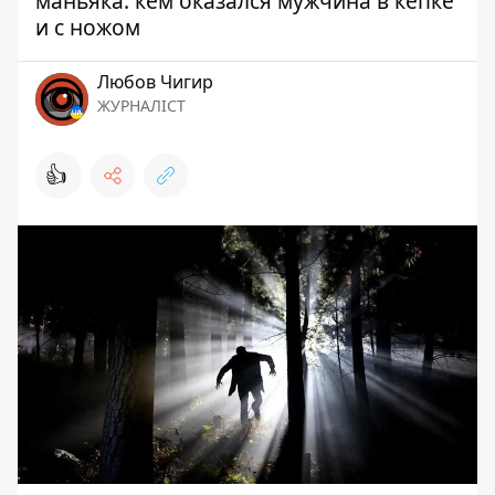
маньяка: кем оказался мужчина в кепке
и с ножом
Любов Чигир
ЖУРНАЛІСТ
👍