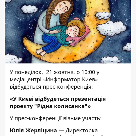
У понеділок, 21 жовтня, о 10:00 у
медіацентрі «Информатор Киев»
відбудеться прес-конференція:
«У Києві відбудеться презентація
проекту "Рідна колисанка"»
У прес-конференції візьме участь:
Юлія Жерліцина
—
Директорка