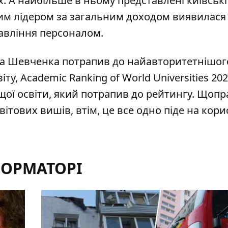
. А найбільше в ньому представлені київські
ним лідером за загальним доходом виявилася
авління персоналом.
аса Шевченка потрапив до
найавторитетнішог
іту, Academic Ranking of World Universities 202
ої освіти, який потрапив до рейтингу. Щопр
вітових вишів, втім, це все одно піде на кори
ФОРМАТОРІ