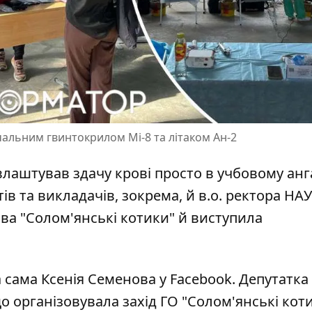
чальним гвинтокрилом Мі-8 та літаком Ан-2
лаштував здачу крові просто в учбовому анг
тів
та викладачів, зокрема, й в.о. ректора НАУ
тива "Солом'янські котики" й виступила
а сама
Ксенія Семенова у Facebook
. Депутатка
що організовувала захід ГО "Солом'янські кот