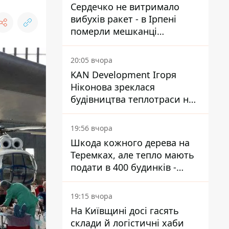
Сердечко не витримало
вибухів ракет - в Ірпені
померли мешканці
притулку для собак з
інвалідністю
20:05 вчора
KAN Development Ігоря
Ніконова зреклася
будівництва теплотраси на
Теремках
19:56 вчора
Шкода кожного дерева на
Теремках, але тепло мають
подати в 400 будинків -
депутатка Київради
19:15 вчора
На Київщині досі гасять
склади й логістичні хаби