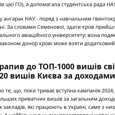
в цієї ГО), а допомагала студентська рада НА
о у ангарах НАУ - поряд з навчальним гвинто
ині. За словами Семенової, здати кров прийш
ального авіаційного університету: вона подя
а законом донор крові може взяти додатковий
рапив до ТОП-1000 вишів сві
20 вишів Києва за доходам
 те, що, поки триває вступна кампанія-2024,
ільших приватних вишів
за загальним доход
х закладів, які працюють в Україні, саме з них