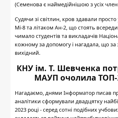
(Семенова є наймедійнішою з усіх члені
Судячи зі світлин, кров здавали прост
Мі-8 та літаком Ан-2, що стоять всеред
чимало студентів та викладачів Націон
кожному за допомогу і нагадала, що з
вихідний.
КНУ ім. Т. Шевченка пот
МАУП очолила ТОП-
Нагадаємо, днями Інформатор писав про
аналітики сформували
двадцятку найб
2023 році - серед сотні подібних учбови