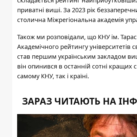
складається рейтинг найприбутковіших
приватні виші. За 2023 рік беззапереч
столична Міжрегіональна академія упр
Також ми розповідали, що КНУ ім. Тар
Академічного рейтинг
у університетів св
став першим українським закладом вищ
він опинився в останній сотні кращих с
самому КНУ, так і країні.
ЗАРАЗ ЧИТАЮТЬ НА ІН