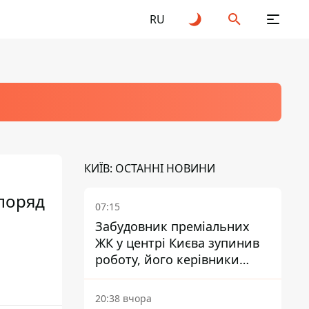
RU
КИЇВ: ОСТАННІ НОВИНИ
 поряд
07:15
Забудовник преміальних
ЖК у центрі Києва зупинив
роботу, його керівники
втекли з України - Bihus.info
20:38 вчора