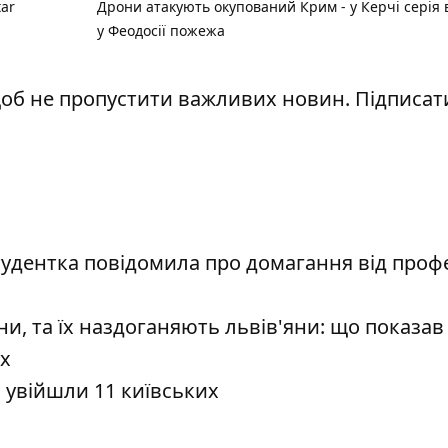
tar
Дрони атакують окупований Крим - у Керчі серія в
у Феодосії пожежа
щоб не пропустити важливих новин. Підписат
тудентка повідомила про домагання від проф
, та їх наздоганяють львів'яни: що показав
іх
увійшли 11 київських