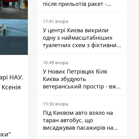
після прильотів ракет -
ДСНС
17:41 вчора
У центрі Києва викрили
одну з наймасштабніших
туалетних схем з фіктивним
будинком
16:49 вчора
У Нових Петрівцях біля
арі НАУ.
Києва збудують
ветеранський простір - вже
 Ксенія
знайшли проєктанта
15:30 вчора
Під Києвом авто взяло на
таран автобус, що
висаджував пасажирів на
ики"
зупинці - пасажирка в