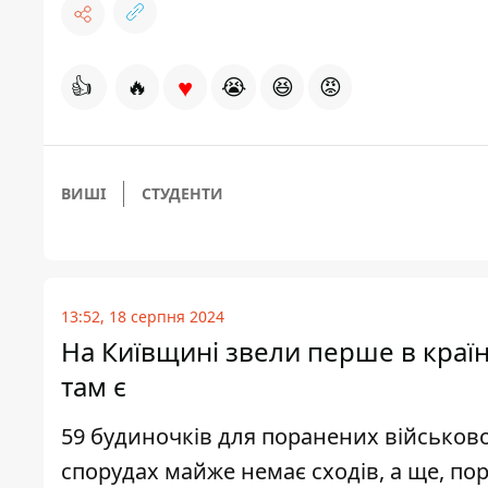
♥
👍
🔥
😭
😆
😡
ВИШІ
СТУДЕНТИ
13:52, 18 серпня 2024
На Київщині звели перше в країн
там є
59 будиночків для поранених військово
спорудах майже немає сходів, а ще, по