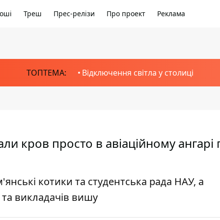
оші
Треш
Прес-релізи
Про проект
Реклама
ТОПТЕМА:
Відключення світла у столиці
вали кров просто в авіаційному ангарі
м'янські котики та студентська рада НАУ, а
 та викладачів вишу