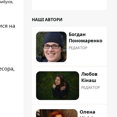
ибухів,
НАШІ АВТОРИ
ися на
Богдан
Пономаренко
РЕДАКТОР
есора,
Любов
Кінаш
РЕДАКТОР
Олена