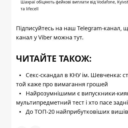
Шахраї обіцяють фейкові виплати від Vodafone, Kyivs
та lifecell
Підписуйтесь на наш
Telegram-канал
, 
канал у Viber можна
тут
.
ЧИТАЙТЕ ТАКОЖ:
Секс-скандал в КНУ ім. Шевченка: с
той каже про вимагання грошей
Найрозумнішими є випускники-кияни
мультипредметний тест і хто пасе задн
До ТОП-20 найприбутковіших вишів 