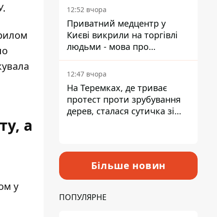
лікарні
У.
12:52 вчора
Приватний медцентр у
крилом
Києві викрили на торгівлі
людьми - мова про
ло
сурогатне материнство
кувала
12:47 вчора
На Теремках, де триває
протест проти зрубування
дерев, сталася сутичка зі
ту, а
спецназом поліції
и
Більше новин
ом у
ПОПУЛЯРНЕ