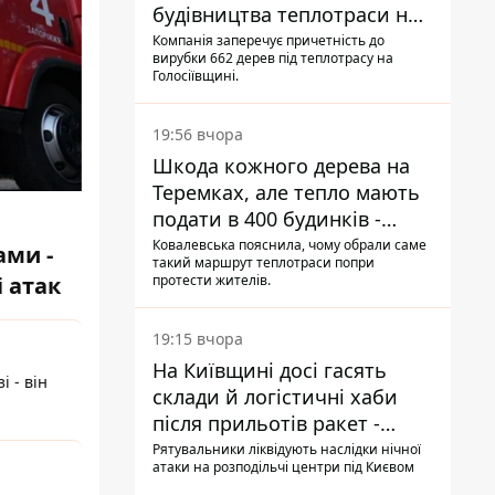
будівництва теплотраси на
Теремках
Компанія заперечує причетність до
вирубки 662 дерев під теплотрасу на
Голосіївщині.
19:56 вчора
Шкода кожного дерева на
Теремках, але тепло мають
подати в 400 будинків -
депутатка Київради
Ковалевська пояснила, чому обрали саме
ами -
такий маршрут теплотраси попри
протести жителів.
і атак
19:15 вчора
На Київщині досі гасять
і - він
склади й логістичні хаби
після прильотів ракет -
ДСНС
Рятувальники ліквідують наслідки нічної
атаки на розподільчі центри під Києвом