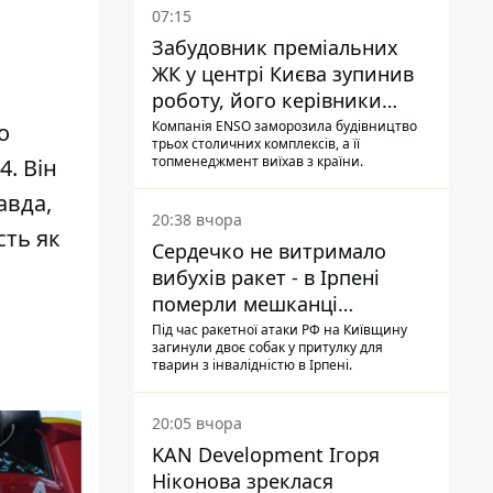
07:15
Забудовник преміальних
ЖК у центрі Києва зупинив
роботу, його керівники
втекли з України - Bihus.info
Компанія ENSO заморозила будівництво
о
трьох столичних комплексів, а її
топменеджмент виїхав з країни.
4. Він
авда,
20:38 вчора
сть як
Сердечко не витримало
вибухів ракет - в Ірпені
померли мешканці
притулку для собак з
Під час ракетної атаки РФ на Київщину
загинули двоє собак у притулку для
інвалідністю
тварин з інвалідністю в Ірпені.
20:05 вчора
KAN Development Ігоря
Ніконова зреклася