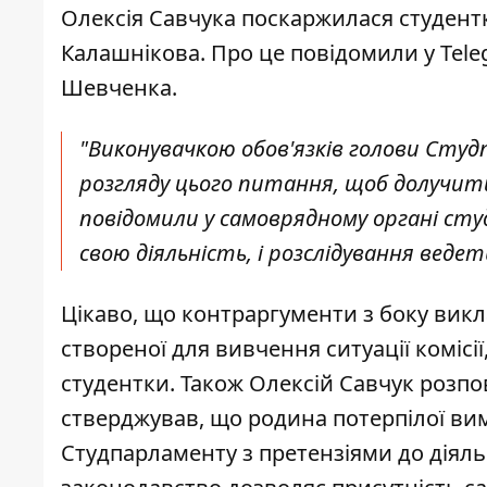
Олексія Савчука поскаржилася студентк
Калашнікова. Про це повідомили у Tele
Шевченка.
"Виконувачкою обов'язків голови Студп
розгляду цього питання, щоб долучит
повідомили у самоврядному органі сту
свою діяльність, і розслідування ведет
Цікаво, що контраргументи з боку викл
створеної для вивчення ситуації коміс
студентки. Також Олексій Савчук розпов
стверджував, що родина потерпілої вим
Студпарламенту з претензіями до діяльно