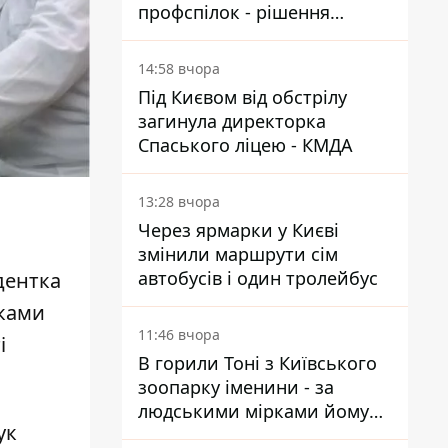
профспілок - рішення
Господарського суду
14:58 вчора
Під Києвом від обстрілу
загинула директорка
Спаського ліцею - КМДА
13:28 вчора
Через ярмарки у Києві
змінили маршрути сім
автобусів і один тролейбус
дентка
мками
11:46 вчора
і
В горили Тоні з Київського
зоопарку іменини - за
людськими мірками йому
ук
вже понад 90 років