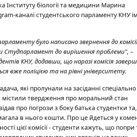
а Інституту біології та медицини Марина
gram-каналі студентського парламенту КНУ ім.
арламенту було написано звернення до комісії
и Студпарламент до вирішення проблеми", –
дентів КНУ, додавши, що наразі комісія завер
ься вже поліцією та на рівні університету.
адача, які пролунали на засіданні спеціально
ії, містили твердження про моральний стан
ідав про погрози з боку батька студентки та,
агала в нього кошти. Про це йдеться у коме
сті цієї комісії - студенти кажуть, що попри 