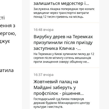
залишиться медсестер і
санітарок - професор
Заслужена лікарка попереджає про колапс
медицини через транспортні витрати
Голубовська
ті
понад 12 тисяч гривень на місяць.
ення з
16:48 вчора
чергою,
Вирубку дерев на Теремках
джує
призупинили після приїзду
заступника Кличка -
почався діалог
На Теремках у Києві зупинили пилку до 12
серпня після мітингу сотень мешканців
проти знищення скверу: обіцянку не
поновлювати роботи дав особисто
ватила
заступник Кличка, Петро Пантелеєв, що
прибув налагодити комунікацію
16:37 вчора
Жовтневий палац на
Майдані заберуть у
профспілок - рішення
Господарського суду
Господарський суд Києва повернув
державі будівлю Міжнародного центру
культури і мистецтв.