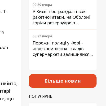
09:39 вчора
 Т.
У Києві постраждалі після
ракетної атаки, на Оболоні
горіли резервуари з
паливом
 з
08:23 вчора
Порожні полиці у Форі -
шила
через знищення складів
супермаркети залишилися
без асортименту
Більше новин
 нібито,
нтарі
ПОПУЛЯРНЕ
те, що