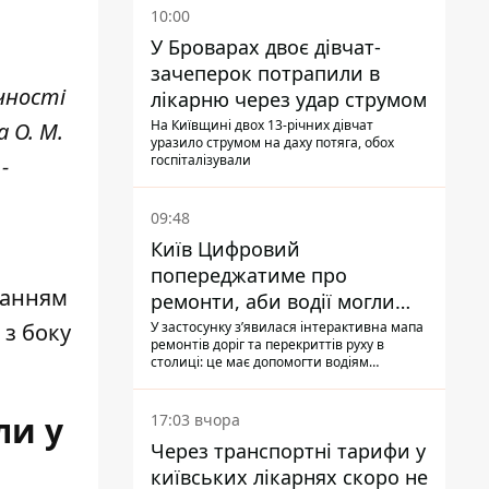
10:00
У Броварах двоє дівчат-
зачеперок потрапили в
чності
лікарню через удар струмом
На Київщині двох 13-річних дівчат
 О. М.
уразило струмом на даху потяга, обох
госпіталізували
-
09:48
Київ Цифровий
попереджатиме про
ханням
ремонти, аби водії могли
уникати ділянок із заторами
У застосунку зʼявилася інтерактивна мапа
 з боку
ремонтів доріг та перекриттів руху в
столиці: це має допомогти водіям
сформувати маршрути руху таким чином,
щоб не потрапити в затор
ли у
17:03 вчора
Через транспортні тарифи у
київських лікарнях скоро не