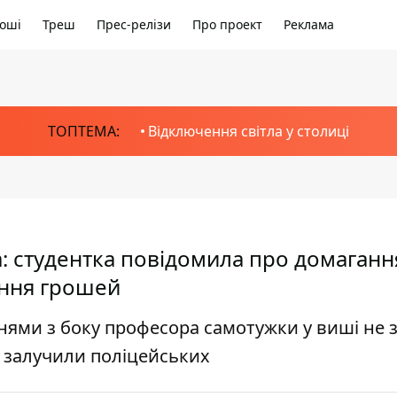
оші
Треш
Прес-релізи
Про проект
Реклама
ТОПТЕМА:
Відключення світла у столиці
: студентка повідомила про домагання
ання грошей
ганнями з боку професора самотужки у виші не 
е залучили поліцейських