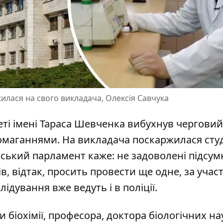
жилася на свого викладача, Олексія Савчука
еті імені Тараса Шевченка вибухнув черговий
домаганнями. На викладача поскаржилася
сту
тський парламент каже: не задоволені підсу
в, відтак, просить провести ще одне, за участ
ідування вже ведуть і в поліції.
 біохімії, професора, доктора біологічних на