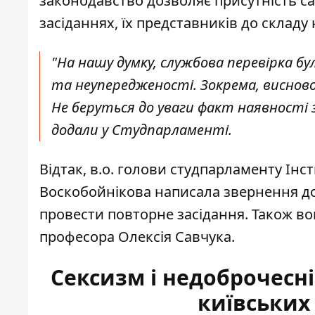
законодавство дозволяє присутність с
засіданнях, їх представників до складу
"На нашу думку, службова перевірка б
та неупередженості. Зокрема, висновок
Не беруться до уваги факт наявності з
додали у Студпарламенті.
Відтак, в.о. голови студпарламенту Інс
Воскобойнікова написала звернення до 
провести повторне засідання. Також в
професора Олексія Савчука.
Сексизм і недоброчесні
київськи