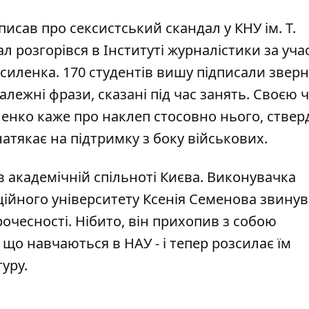
 писав про
сексистський скандал у КНУ ім. Т.
л розгорівся в Інституті журналістики за учас
иленка. 170 студентів вишу підписали зверн
алежні фрази, сказані під час занять. Своєю 
енко каже про наклеп стосовно нього, ствер
атякає на підтримку з боку військових.
 академічній спільноті Києва. Виконувачка
ційного університету Ксенія Семенова звину
очесності. Нібито, він прихопив з собою
 що навчаються в НАУ - і тепер розсилає їм
уру.