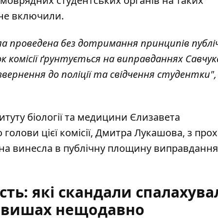
амоврядних студентських органів на таких
 не включили.
ула проведена без дотримання принципів публі
 комісії ґрунтується на виправданнях Савчука
вернення до поліції та свідчення студентки", 
титуту біології та медицини Єлизавета
голови цієї комісії, Дмитра Лукашова, з про
она винесла в публічну площину виправдання
сть: які скандали спалахува
х вишах нещодавно