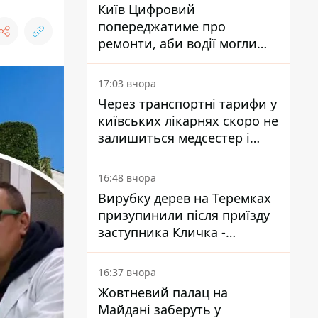
Київ Цифровий
попереджатиме про
ремонти, аби водії могли
уникати ділянок із заторами
17:03 вчора
Через транспортні тарифи у
київських лікарнях скоро не
залишиться медсестер і
санітарок - професор
Голубовська
16:48 вчора
Вирубку дерев на Теремках
призупинили після приїзду
заступника Кличка -
почався діалог
16:37 вчора
Жовтневий палац на
Майдані заберуть у