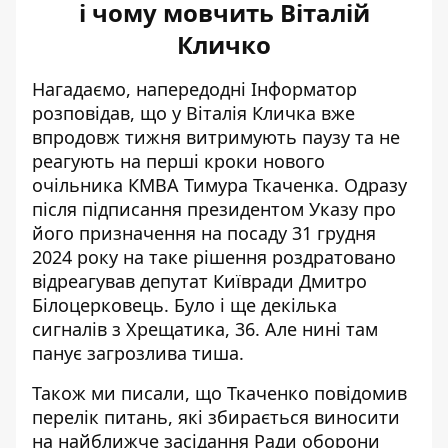
і чому мовчить Віталій
Кличко
Нагадаємо, напередодні Інформатор
розповідав, що
у Віталія Кличка вже
впродовж тижня витримують паузу
та не
реагують на перші кроки нового
очільника КМВА Тимура Ткаченка. Одразу
після підписання президентом Указу про
його призначення на посаду 31 грудня
2024 року на таке рішення роздратовано
відреагував депутат Київради Дмитро
Білоцерковець. Було і ще декілька
сигналів з Хрещатика, 36. Але нині там
панує загрозлива тиша.
Також ми писали, що Ткаченко повідомив
перелік питань, які збирається виносити
на найближче засідання Ради оборони