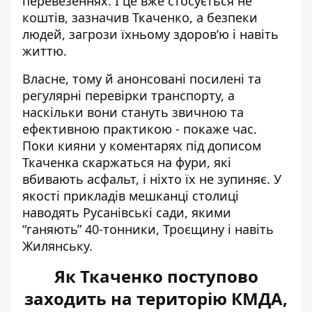
перевезеннях. І це вже стосується не
коштів, зазначив Ткаченко, а безпеки
людей, загрози їхньому здоров’ю і навіть
життю.
Власне, тому й анонсовані посилені та
регулярні перевірки транспорту, а
наскільки вони стануть звичною та
ефективною практикою - покаже час.
Поки кияни у коментарях під дописом
Ткаченка скаржаться на фури, які
вбивають асфальт, і ніхто їх не зупиняє. У
якості прикладів мешканці столиці
наводять Русанівські сади, якими
“ганяють” 40-тонники, Троєщину і навіть
Жилянську.
Як Ткаченко поступово
заходить на територію КМДА,