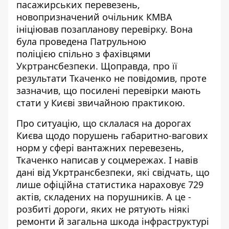
пасажирських перевезень,
новопризначений очільник КМВА
ініціював позапланову перевірку. Вона
була проведена Патрульною
поліцією
спільно з фахівцями
Укртрансбезпеки
. Щоправда, про її
результати Ткаченко не повідомив, проте
зазначив, що посилені перевірки мають
стати у Києві звичайною практикою.
Про ситуацію, що склалася на дорогах
Києва щодо порушень габаритно-вагових
норм у сфері вантажних перевезень,
Ткаченко написав у соцмережах. І навів
дані від Укртрансбезпеки, які свідчать, що
лише офіційна статистика нараховує 729
актів, складених на порушників. А це -
розбиті дороги, яких не рятують ніякі
ремонти й загальна шкода інфраструктурі