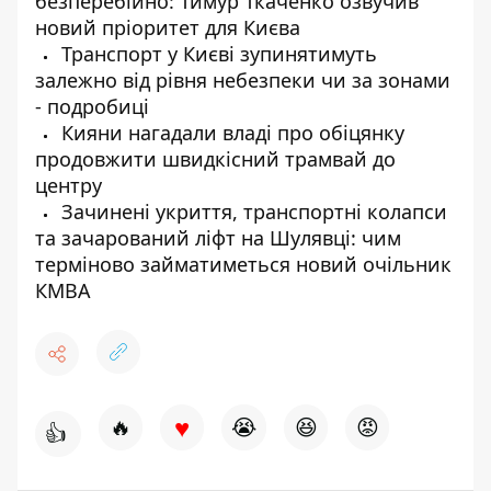
безперебійно: Тимур Ткаченко озвучив
новий пріоритет для Києва
Транспорт у Києві зупинятимуть
залежно від рівня небезпеки чи за зонами
- подробиці
Кияни нагадали владі про обіцянку
продовжити швидкісний трамвай до
центру
Зачинені укриття, транспортні колапси
та зачарований ліфт на Шулявці: чим
терміново займатиметься новий очільник
КМВА
♥
🔥
😭
😆
😡
👍