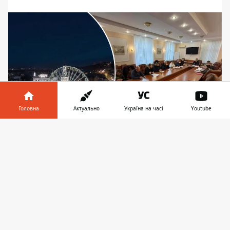
Головна
Актуально
Україна на часі
Youtube
Інформатор у
Завантажити
У КМДА спеціально зібрали робочу групу за
телефоні
👉
участі депутатів Київради від Подолу та
посадовців, аби вирішити найболючіші питання
Подолу. Фото: Facebook Валентина
Мондриївського
У Києві готують інвестиційний конкурс
щодо колеса огляду, розташованого на