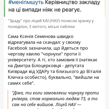
"Зраду" про ліцей КАІ (НАУ) понесли зранку у
понеділок, 3 лютого, міські пабліки
Сама Ксенія Семенова швидко
відреагувала на скандал:
у своєму
Facebook зазначила
, що йдеться про
чергову хвилю "чорнухи" проти її
університету. А ті, хто замовив її (натякає
на Дмитра Білоцерковця - депутата
Київради від УДАРу та близького до Віталія
Кличка особисто), буквально, "вийшли на
самих себе".
"Діма, ти коли замовляєш чорнуху проти
універа, став нормально людям ТЗ, а то
сам на себе вийшов. Ліцей НАУ —