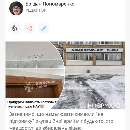
Богдан Пономаренко
РЕДАКТОР
👍
Зазначимо, що намалювати символи "на
підтримку" окупаційної армії міг будь-хто, хто
мав доступ до вбиралень ліцею