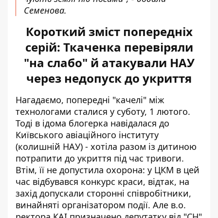
Семенова.
Короткий зміст попередніх
серій: Ткаченка перевіряли
"на слабо" й атакували НАУ
через недопуск до укриття
Нагадаємо, попередні "качелі" між
технологами сталися у суботу, 1 лютого.
Тоді в ідома блогерка навідалася до
Київського авіаційного інституту
(колишній НАУ) - хотіла
разом із дитиною
потрапити до укриття
під час тривоги.
Втім, її не допустила охорона: у ЦКМ в цей
час відбувався конкурс краси, відтак, на
захід допускали сторонні співробітники,
винайняті організатором події. Але в.о.
ректора КАІ призначено депутатку від "СН"