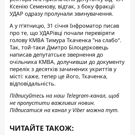
Ксенію Семенову, відтак, з боку фракції
УДАР одразу пролунали звинувачення.
А у п'ятницю, 31 січня Інфроматор писав
про те, що
УДАРівці почали перевіряти
голову КМВА Тимура Ткаченка "на слабо"
.
Так, той-таки Дмитро Білоцерковець
написав депутатське звернення до
очільника КМВА, долучивши до документу
перелік з десятків зачинених укриттів у
місті: каже, тепер це його, Ткаченка,
відповідальність.
Підписуйтесь на наш
Telegram-канал
, щоб
не пропустити важливих новин.
Підписатися на канал у Viber можна
тут
.
ЧИТАЙТЕ ТАКОЖ: