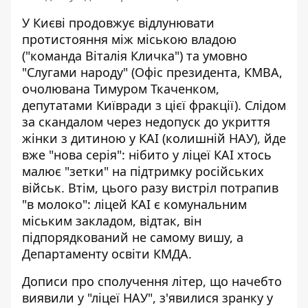
У Києві продовжує відлунювати
протистояння між міською владою
("команда Віталія Кличка") та умовно
"Слугами народу" (Офіс президента, КМВА,
очолювана Тимуром Ткаченком,
депутатами Київради з цієї фракції). Слідом
за
скандалом через недопуск до укриття
жінки з дитиною
у КАІ (колишній НАУ), йде
вже "нова серія": нібито у ліцеї КАІ хтось
малює "зетки" на підтримку російських
військ. Втім, цього разу вистріл потрапив
"в молоко": ліцей КАІ є комунальним
міським закладом, відтак, він
підпорядкований не самому вишу, а
Департаменту освіти КМДА.
Дописи про сполучення літер, що начебто
виявили у "ліцеї НАУ", з'явилися зранку у