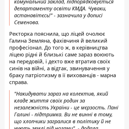
комунальний заклад, підпорядковується
департаменту освіти КМДА. Чуваки,
астанавітєсь!" - зазначила у дописі
Семенова.
Ректорка пояснила, що ліцей очолює
Галина Земляна, фахівчиня й великий
професіонал. До того ж, в керівництва
ліцею рідні й близькі саме зараз воюють
на передовій, і дехто вже втратив своїх
синів на війні, а відтак, звинувачення у
браку патріотизму в її вихованців - марна
справа.
"Накидувати зараз на колектив, який
кладе життя своїх родин за
незалежність України - це мєрзость. Пані
Галині - підтримка. Ви не винні в тому,
що хлопчики загралися в політику й не
чують землі під ногами", - додала