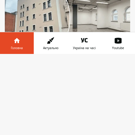
Головна
Актуально
Україна на часі
Youtube
Будівля площею 800 кв м має свіжий ремонт,
Інформатор у
Завантажити
мансарду та підвал у якості укриття
телефоні
👉
У самому серці Києва на вул. Шота
Руставелі здається в оренду
чотириповерхова офісна будівля з
мансардою.
Спроби знайти надійного
орендаря
тривають не перший рік, втім,
топова локація чомусь не справляє
потрібного враження. Хоча місце
розташування дійсно чудове, враховуючи