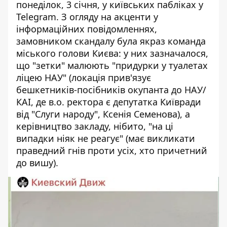
понеділок, 3 січня, у київських пабліках у
Telegram. З огляду на акценти у
інформаційних повідомленнях,
замовником скандалу була якраз команда
міського голови Києва: у них зазначалося,
що "зетки" малюють "придурки у туалетах
ліцею НАУ" (локація прив'язує
бешкетників-посібників окупанта до НАУ/
КАІ, де в.о. ректора є депутатка Київради
від "Слуги народу", Ксенія Семенова), а
керівництво закладу, нібито, "на ці
випадки ніяк не реагує" (має викликати
праведний гнів проти усіх, хто причетний
до вишу).