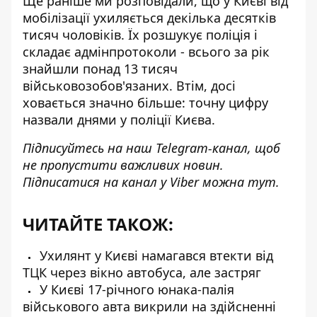
Ще раніше ми розповідали, що у Києві від
мобілізації
ухиляється декілька десятків
тисяч чоловіків
. Їх розшукує поліція і
складає адмінпротоколи - всього за рік
знайшли понад 13 тисяч
військовозобов'язаних. Втім, досі
ховається значно більше: точну цифру
назвали днями у поліції Києва.
Підписуйтесь на наш
Telegram-канал
, щоб
не пропустити важливих новин.
Підписатися на канал у Viber можна
тут
.
ЧИТАЙТЕ ТАКОЖ:
Ухилянт у Києві намагався втекти від
ТЦК через вікно автобуса, але застряг
У Києві 17-річного юнака-палія
військового авта викрили на здійсненні