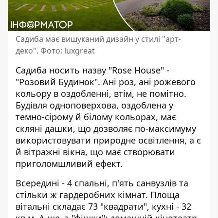
Садиба має вишуканий дизайн у стилі "арт-
деко". Фото: luxgreat
Садиба носить назву "Rose House" -
"Розовий Будинок". Ані роз, ані рожевого
кольору в оздобленні, втім, не помітно.
Будівля одноповерхова, оздоблена у
темно-сірому й білому кольорах, має
скляні дашки, що дозволяє по-максимуму
використовувати природне освітлення, а є
й вітражні вікна, що має створювати
приголомшливий ефект.
Всередині - 4 спальні, п'ять санвузлів та
стільки ж гардеробних кімнат. Площа
вітальні складає 73 "квадрати", кухні - 32