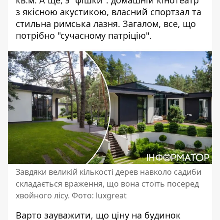
кв.м. А ще, э "фішки": домашній кінотеатр
з якісною акустикою, власний спортзал та
стильна римська лазня. Загалом, все, що
потрібно "сучасному патріцію".
Завдяки великій кількості дерев навколо садиби
складається враження, що вона стоїть посеред
хвойного лісу. Фото: luxgreat
Варто зауважити, що ціну на будинок