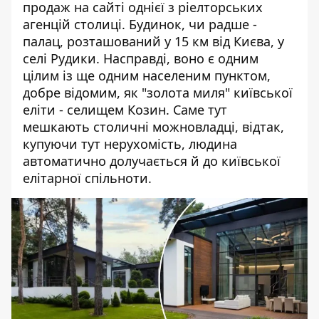
продаж
на сайті однієї з ріелторських
агенцій
столиці. Будинок, чи радше -
палац, розташований у 15 км від Києва, у
селі Рудики. Насправді, воно є одним
цілим із ще одним населеним пунктом,
добре відомим, як "золота миля" київської
еліти - селищем Козин. Саме тут
мешкають столичні можновладці, відтак,
купуючи тут нерухомість, людина
автоматично долучається й до київської
елітарної спільноти.