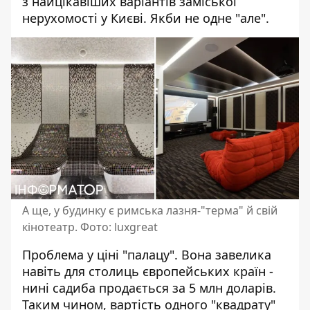
з найцікавіших варіантів заміської
нерухомості у Києві. Якби не одне "але".
А ще, у будинку є римська лазня-"терма" й свій
кінотеатр. Фото: luxgreat
Проблема у ціні "палацу". Вона завелика
навіть для столиць європейських країн -
нині садиба продається за 5 млн доларів.
Таким чином, вартість одного "квадрату"