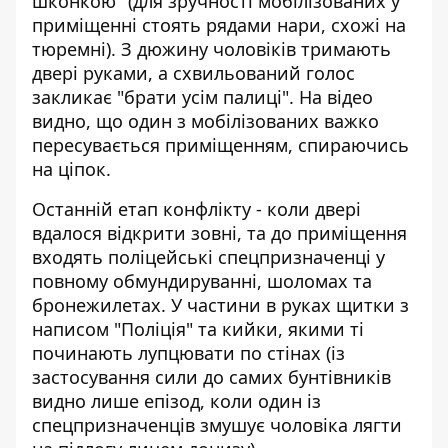
шконкою" (для зручності мобілізованих у
приміщенні стоять рядами нари, схожі на
тюремні). З дюжину чоловіків тримають
двері руками, а схвильований голос
закликає "брати усім палиці". На відео
видно, що один з мобілізованих важко
пересувається приміщенням, спираючись
на ціпок.
Останній етап конфлікту - коли двері
вдалося відкрити зовні, та до приміщення
входять поліцейські спецпризначенці у
повному обмундируванні, шоломах та
бронежилетах. У частини в руках щитки з
написом "Поліція" та кийки, якими ті
починають лупцювати по стінах (із
застосування сили до самих бунтівників
видно лише епізод, коли один із
спецпризначенців змушує чоловіка лягти