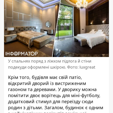
У спальнях поряд з ліжком підлога й стіни
подекуди оформлені шкірою. Фото: luxgreat
Крім того, будівля має свій патіо,
відкритий дворий із вистриженим
газоном та деревами. У дворику можна
помітити двоє ворітець для міні-футболу,
додатковий стимул для переїзду сюди
родин з дітьми. Загалом, будинок є одним