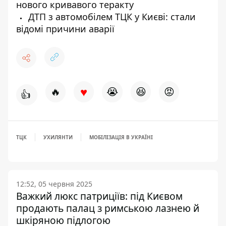
нового кривавого теракту
ДТП з автомобілем ТЦК у Києві: стали
відомі причини аварії
♥
🔥
😭
😆
😡
👍
ТЦК
УХИЛЯНТИ
МОБІЛІЗАЦІЯ В УКРАЇНІ
12:52, 05 червня 2025
Важкий люкс патриціїв: під Києвом
продають палац з римською лазнею й
шкіряною підлогою