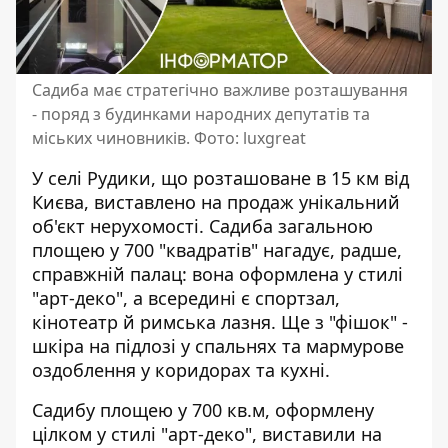
Садиба має стратегічно важливе розташування
- поряд з будинками народних депутатів та
міських чиновників. Фото: luxgreat
У селі Рудики, що розташоване в 15 км від
Києва, виставлено на продаж унікальний
об'єкт нерухомості. Садиба загальною
площею у 700 "квадратів" нагадує, радше,
справжній палац:
вона оформлена у стилі
"арт-деко"
, а всередині є спортзал,
кінотеатр й римська лазня. Ще з "фішок" -
шкіра на підлозі у спальнях та мармурове
оздоблення у коридорах та кухні.
Садибу площею у 700 кв.м, оформлену
цілком у стилі "арт-деко", виставили на