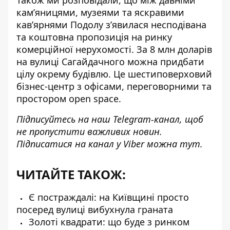
Також ми розповідали, що між давніми
кам’яницями, музеями та яскравими
кав’ярнями Подолу з’явилася
несподівана
та коштовна пропозиція
на ринку
комерційної нерухомості. За 8 млн доларів
на вулиці Сагайдачного можна придбати
цілу окрему будівлю. Це шестиповерховий
бізнес-центр з офісами, переговорними та
простором open space.
Підписуйтесь на наш
Telegram-канал
, щоб
не пропустити важливих новин.
Підписатися на канал у Viber можна
тут
.
ЧИТАЙТЕ ТАКОЖ:
Є постраждалі: на Київщині просто
посеред вулиці вибухнула граната
Золоті квадрати: що буде з ринком