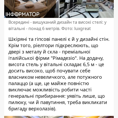
Всередині - вишуканий дизайн та високі стелі: у
вітальні - понад 6 метрів. Фото: luxgreat
Шкіряні та гіпсові панелі є й у дизайні стін.
Крім того, ріелтори підкреслюють, що
двері з металу й скла - преміальної
італійської фірми "Рімадезіо". На додачу,
висота стель у вітальні складає 6,5 м - це
досить високо, щоб почувати себе
власником невеличкого, але потужного
палаццо (а ще, це майже повністю
виключає можливість робити часті
генеральні прибирання: уявіть лише, що
пилюку, чи й павутиння, треба викликати
бригаду верхолазів).