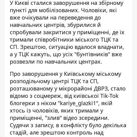
У Києві сталися заворушення на збірному
пункті для мобілізованих. Чоловіки, які
вже очікували на переведення до
навчальних центрів, збурилися й
спробували закритися у приміщенні, де їх
тримали
співробітники міського ТЦК та
СП.
Зрештою, ситуацію вдалося владнати,
а у ТЦК кажуть, що усіх "бунтівників" вже
розвезли по навчальних центрах.
Про заворушення у Київському міському
розподільчому центрі ТЦК та СП,
розташованому у мікрорайоні ДВРЗ,
стало
відомо з соцмереж
, від київської Tik-Tok
блогерки з ніком "kariye_glazki1", якій
хтось із чоловіків, яких тримали у
приміщенні, "злив" відео зсередини.
Судячи з запису, в конфлікту було декілька
стадій, але зрештою контроль над